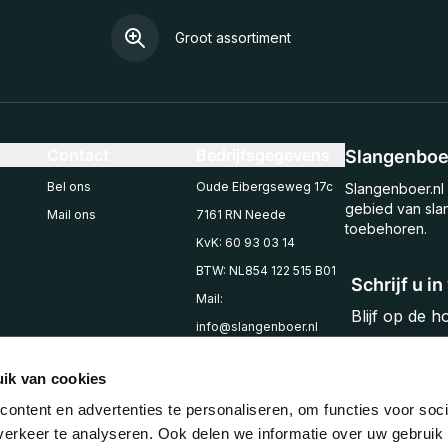
Groot assortiment
Contact
Bedrijfsgegevens
Slangenboer
Bel ons
Oude Eibergseweg 17c
Slangenboer.nl 
gebied van sla
Mail ons
7161 RN Neede
toebehoren.
KvK: 60 93 03 14
BTW: NL854 122 515 B01
Schrijf u i
Mail:
Blijf op de 
info@slangenboer.nl
Email
Tel: +31545294853
ik van cookies
ontent en advertenties te personaliseren, om functies voor soci
erkeer te analyseren. Ook delen we informatie over uw gebruik 