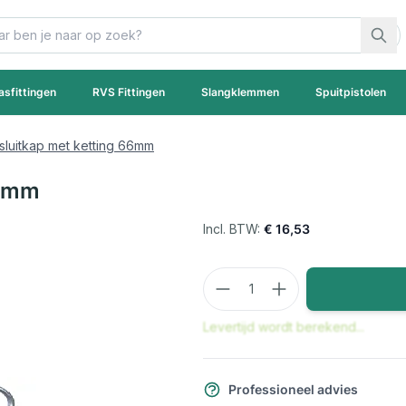
asfittingen
RVS Fittingen
Slangklemmen
Spuitpistolen
fsluitkap met ketting 66mm
66mm
€ 16,53
Aantal
Levertijd wordt berekend...
Professioneel advies