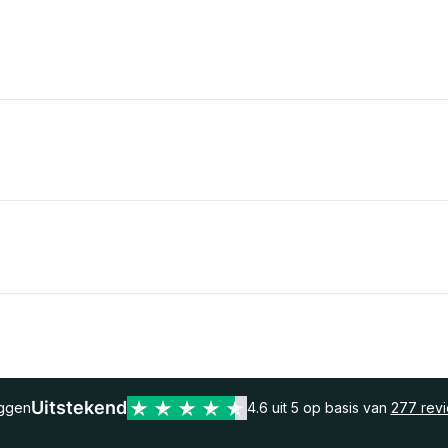
Uitstekend
eggen
4.6 uit 5 op basis van
277 rev