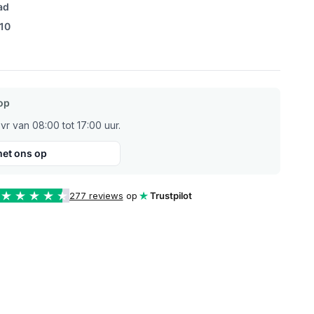
ad
/10
op
r van 08:00 tot 17:00 uur.
et ons op
277 reviews
op
Trustpilot