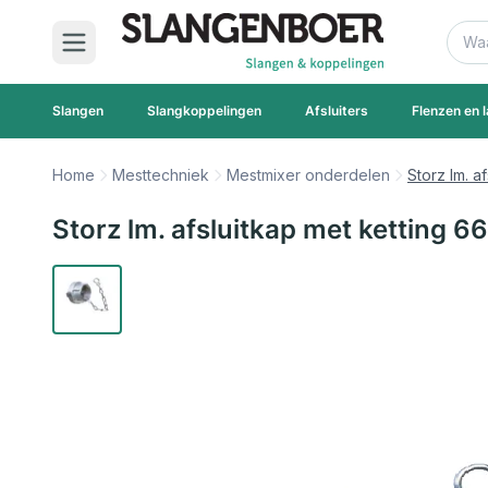
Ga naar de inhoud
Zoek
Slangen
Slangkoppelingen
Afsluiters
Flenzen en l
Home
Mesttechniek
Mestmixer onderdelen
Storz lm. a
Storz lm. afsluitkap met ketting 