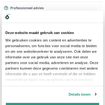
Professioneel advies
15.000 producten uit voorraad
Hoge klantbeoordelingen: 9/10
Snelle levering
Deze website maakt gebruik van cookies
We gebruiken cookies om content en advertenties te
Snel naar
personaliseren, om functies voor social media te bieden
Plus- en minpunten
Meer informatie
en om ons websiteverkeer te analyseren. Ook delen we
informatie over uw gebruik van onze site met onze
Plus- en minpunten
partners voor social media, adverteren en analyse. Deze
Storz koppeling met flens DN100
partners kunnen deze gegevens combineren met andere
informatie die u aan ze heeft verstrekt of die ze hebben
NA133
verzameld op basis van uw gebruik van hun services.
PN16
Meer informatie
Details tonen
Maatvoering koppeling
4" - NA133