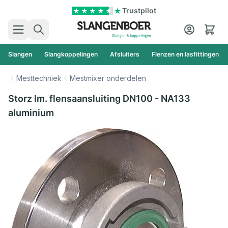
Ga naar de inhoud
Trustpilot
Zoek
Cart
Slangen
Slangkoppelingen
Afsluiters
Flenzen en lasfittingen
Mesttechniek
Mestmixer onderdelen
Storz lm. flensaansluiting DN100 - NA133
aluminium