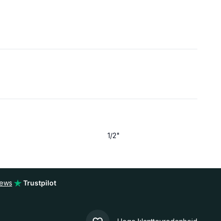
1/2"
iews
Trustpilot