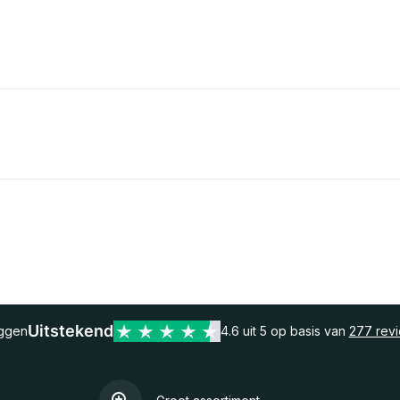
Uitstekend
eggen
4.6 uit 5 op basis van
277 rev