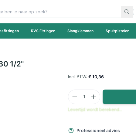
asfittingen
RVS Fittingen
Slangklemmen
Spuitpistolen
30 1/2"
€ 10,36
Aantal
Levertijd wordt berekend...
Professioneel advies