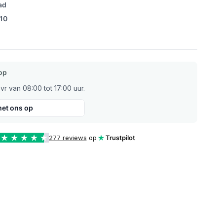
ad
/10
op
r van 08:00 tot 17:00 uur.
et ons op
277 reviews
op
Trustpilot