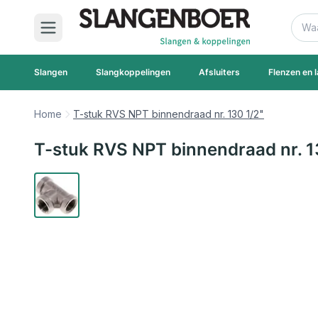
Ga naar de inhoud
Zoek
Slangen
Slangkoppelingen
Afsluiters
Flenzen en l
Home
T-stuk RVS NPT binnendraad nr. 130 1/2"
T-stuk RVS NPT binnendraad nr. 1