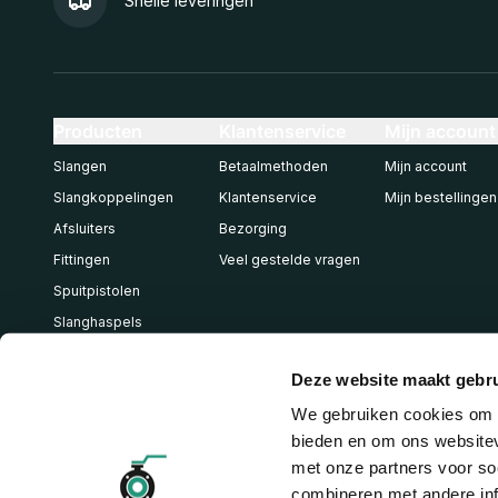
Snelle leveringen
Producten
Klantenservice
Mijn account
Slangen
Betaalmethoden
Mijn account
Slangkoppelingen
Klantenservice
Mijn bestellingen
Afsluiters
Bezorging
Fittingen
Veel gestelde vragen
Spuitpistolen
Slanghaspels
Pneumatiek
Deze website maakt gebru
We gebruiken cookies om c
bieden en om ons websitev
met onze partners voor so
combineren met andere inf