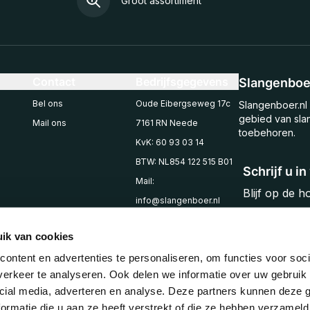
Groot assortiment
Contact
Bedrijfsgegevens
Slangenboer
Bel ons
Oude Eibergseweg 17c
Slangenboer.nl 
gebied van sla
Mail ons
7161 RN Neede
toebehoren.
KvK: 60 93 03 14
BTW: NL854 122 515 B01
Schrijf u i
Mail:
Blijf op de 
info@slangenboer.nl
Email
Tel: +31545294853
ik van cookies
ontent en advertenties te personaliseren, om functies voor soci
erkeer te analyseren. Ook delen we informatie over uw gebruik 
cial media, adverteren en analyse. Deze partners kunnen deze
ormatie die u aan ze heeft verstrekt of die ze hebben verzameld