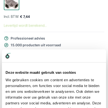
€ 7,44
Levertijd wordt berekend...
Professioneel advies
15.000 producten uit voorraad
Hoge klantbeoordelingen: 9/10
Snelle levering
Snel naar
Deze website maakt gebruik van cookies
Meer informatie
We gebruiken cookies om content en advertenties te
personaliseren, om functies voor social media te bieden
en om ons websiteverkeer te analyseren. Ook delen we
Meer informatie
informatie over uw gebruik van onze site met onze
Maatvoering koppeling
1/4"
partners voor social media, adverteren en analyse. Deze