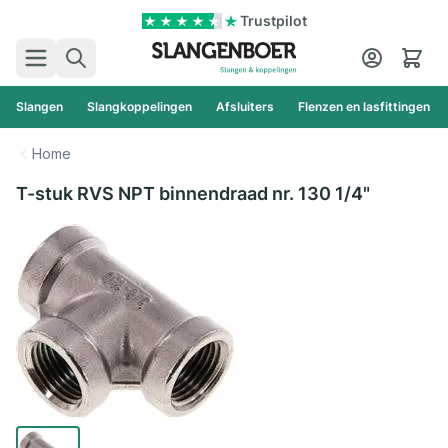
Ga naar de inhoud
Trustpilot
Zoek
Cart
Slangen
Slangkoppelingen
Afsluiters
Flenzen en lasfittingen
Home
T-stuk RVS NPT binnendraad nr. 130 1/4"