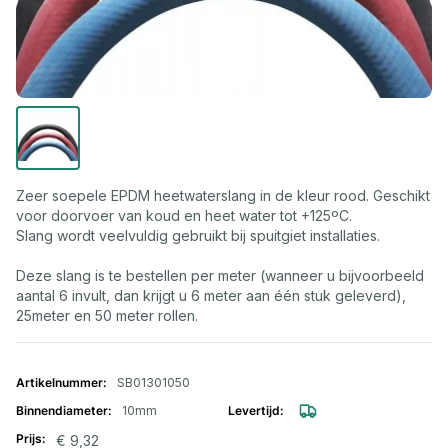
Zeer soepele EPDM heetwaterslang in de kleur rood. Geschikt
voor doorvoer van koud en heet water tot +125ºC.
Slang wordt veelvuldig gebruikt bij spuitgiet installaties.
Deze slang is te bestellen per meter (wanneer u bijvoorbeeld
aantal 6 invult, dan krijgt u 6 meter aan één stuk geleverd),
25meter en 50 meter rollen.
Gegroepeerde productitems
SB01301050
10mm
€ 9,32