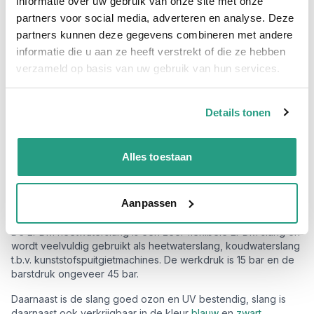
Professioneel advies
informatie over uw gebruik van onze site met onze
partners voor social media, adverteren en analyse. Deze
15.000 producten uit voorraad
partners kunnen deze gegevens combineren met andere
Hoge klantbeoordelingen: 9/10
informatie die u aan ze heeft verstrekt of die ze hebben
Snelle levering
verzameld op basis van uw gebruik van hun services.
Snel naar
Details tonen
Details
Plus- en minpunten
Meer informatie
Details
Alles toestaan
EPDM Heetwaterslang Hot
Temperature Rood kopen?
Aanpassen
De EPDM heetwaterslang is een zeer flexibele EPDM slang en
wordt veelvuldig gebruikt als heetwaterslang, koudwaterslang
t.b.v. kunststofspuitgietmachines. De werkdruk is 15 bar en de
barstdruk ongeveer 45 bar.
Daarnaast is de slang goed ozon en UV bestendig, slang is
daarnaast ook verkrijgbaar in de kleur
blauw
en
zwart
.