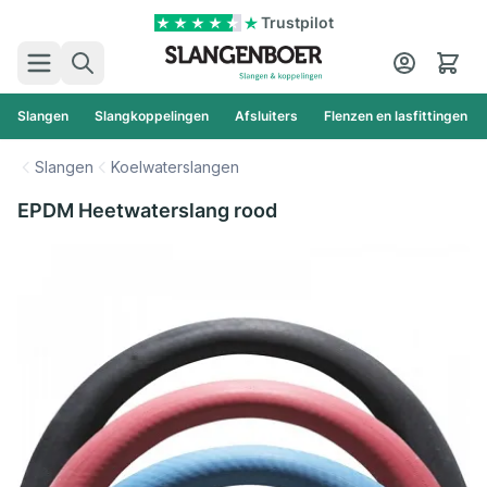
Ga naar de inhoud
Trustpilot
Zoek
Cart
Slangen
Slangkoppelingen
Afsluiters
Flenzen en lasfittingen
Slangen
Koelwaterslangen
EPDM Heetwaterslang rood