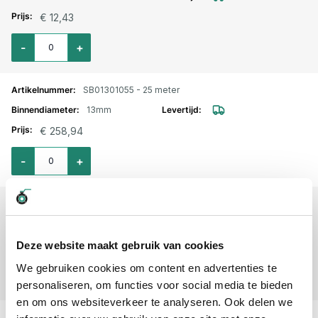
€ 12,43
Aantal voor EPDM heetwaterslang rood 13mm
-
+
SB01301055 - 25 meter
13mm
€ 258,94
Aantal voor EPDM heetwaterslang rood 13mm / 25 meter
-
+
SB01301055 - 50 meter
13mm
€ 517,88
Deze website maakt gebruik van cookies
Aantal voor EPDM heetwaterslang rood 13mm / 50 meter
We gebruiken cookies om content en advertenties te
-
+
personaliseren, om functies voor social media te bieden
en om ons websiteverkeer te analyseren. Ook delen we