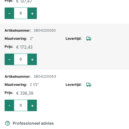
€ 137,47
Aantal voor Terugslagklep RVS horizontaal 1.1/2"
-
+
SB04220050
2"
€ 172,43
Aantal voor Terugslagklep RVS horizontaal 2"
-
+
SB04220063
2 1/2"
€ 338,39
Aantal voor Terugslagklep RVS horizontaal 2.1/2"
-
+
Professioneel advies