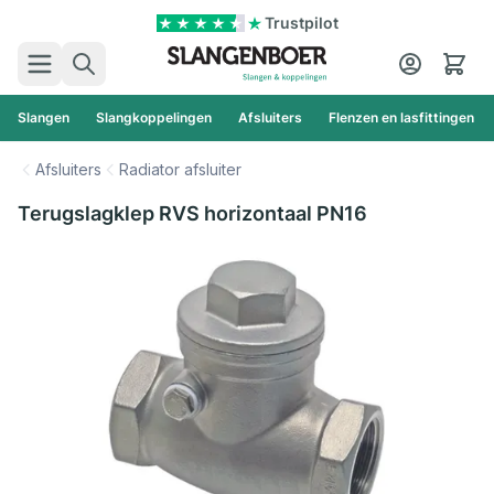
Ga naar de inhoud
Trustpilot
Zoek
Cart
Slangen
Slangkoppelingen
Afsluiters
Flenzen en lasfittingen
Afsluiters
Radiator afsluiter
Terugslagklep RVS horizontaal PN16