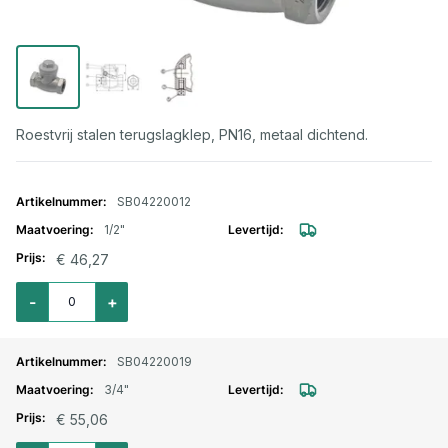
Roestvrij stalen terugslagklep, PN16, metaal dichtend.
Gegroepeerde productitems
SB04220012
1/2"
€ 46,27
Aantal voor Terugslagklep RVS horizontaal 1/2"
-
+
SB04220019
3/4"
€ 55,06