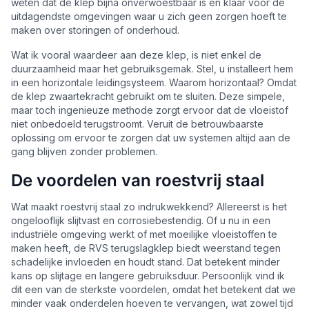
weten dat de klep bijna onverwoestbaar is en klaar voor de
uitdagendste omgevingen waar u zich geen zorgen hoeft te
maken over storingen of onderhoud.
Wat ik vooral waardeer aan deze klep, is niet enkel de
duurzaamheid maar het gebruiksgemak. Stel, u installeert hem
in een horizontale leidingsysteem. Waarom horizontaal? Omdat
de klep zwaartekracht gebruikt om te sluiten. Deze simpele,
maar toch ingenieuze methode zorgt ervoor dat de vloeistof
niet onbedoeld terugstroomt. Veruit de betrouwbaarste
oplossing om ervoor te zorgen dat uw systemen altijd aan de
gang blijven zonder problemen.
De voordelen van roestvrij staal
Wat maakt roestvrij staal zo indrukwekkend? Allereerst is het
ongelooflijk slijtvast en corrosiebestendig. Of u nu in een
industriële omgeving werkt of met moeilijke vloeistoffen te
maken heeft, de RVS terugslagklep biedt weerstand tegen
schadelijke invloeden en houdt stand. Dat betekent minder
kans op slijtage en langere gebruiksduur. Persoonlijk vind ik
dit een van de sterkste voordelen, omdat het betekent dat we
minder vaak onderdelen hoeven te vervangen, wat zowel tijd