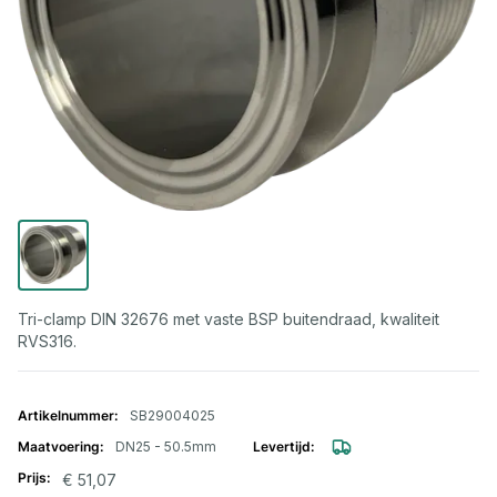
Tri-clamp DIN 32676 met vaste BSP buitendraad, kwaliteit
RVS316.
Gegroepeerde productitems
SB29004025
DN25 - 50.5mm
€ 51,07