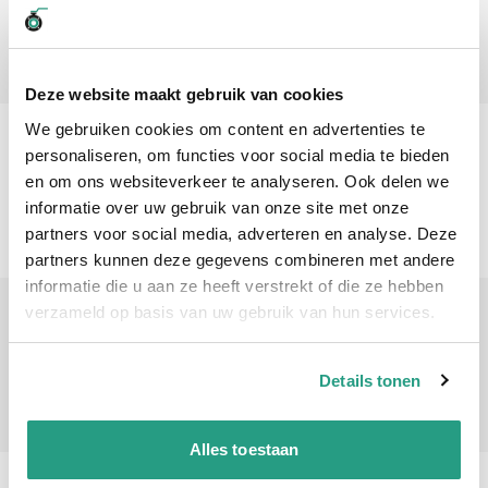
€ 63,31
Aantal voor Tri-clamp verloopkoppeling 64mm met 2" BSP buitendraad
-
+
Deze website maakt gebruik van cookies
We gebruiken cookies om content en advertenties te
SB29004063
personaliseren, om functies voor social media te bieden
DN65-91mm
en om ons websiteverkeer te analyseren. Ook delen we
€ 101,64
informatie over uw gebruik van onze site met onze
Aantal voor Tri-clamp verloopkoppeling 91mm met 2.1/2" BSP buitendraad
partners voor social media, adverteren en analyse. Deze
-
+
partners kunnen deze gegevens combineren met andere
informatie die u aan ze heeft verstrekt of die ze hebben
SB29004075
verzameld op basis van uw gebruik van hun services.
DN80-106mm
€ 128,83
Details tonen
Aantal voor Tri-clamp verloopkoppeling 106mm met 3" BSP buitendraad
-
+
Alles toestaan
Professioneel advies