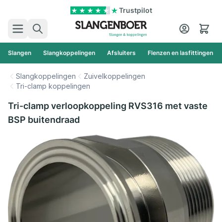
Ga naar de inhoud
Trustpilot
Zoek
Cart
Slangen
Slangkoppelingen
Afsluiters
Flenzen en lasfittingen
Slangkoppelingen
Zuivelkoppelingen
Tri-clamp koppelingen
Tri-clamp verloopkoppeling RVS316 met vaste
BSP buitendraad