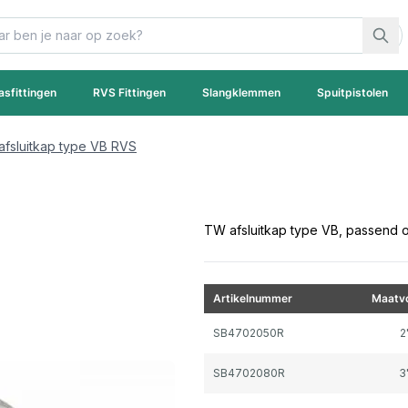
asfittingen
RVS Fittingen
Slangklemmen
Spuitpistolen
fsluitkap type VB RVS
TW afsluitkap type VB, passend 
Artikelnummer
Maatvo
Gegroepeerde productitems
SB4702050R
2
SB4702080R
3