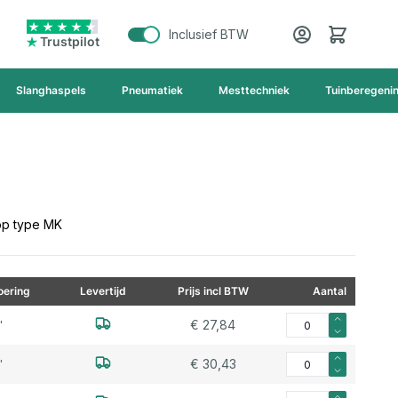
Cart
Inclusief BTW
Trustpilot
Slanghaspels
Pneumatiek
Mesttechniek
Tuinberegeni
op type MK
ering
Levertijd
Prijs incl BTW
Aantal
Aantal voor TW afslu
€ 27,84
"
Aantal voor TW afslu
€ 30,43
"
Aantal voor TW afslu