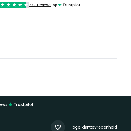
277 reviews
op
Trustpilot
iews
Trustpilot
Hoge klanttevredenheid