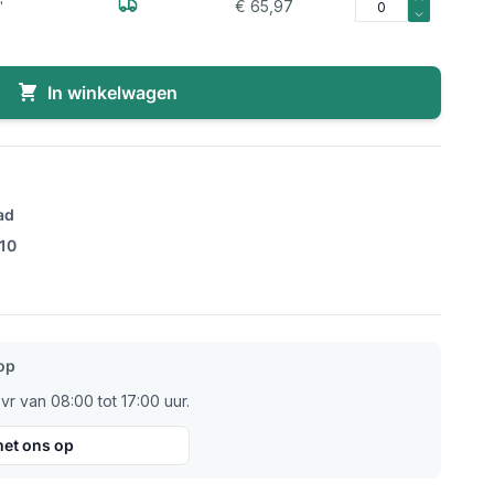
€ 65,97
"
In winkelwagen
ad
/10
op
r van 08:00 tot 17:00 uur.
et ons op