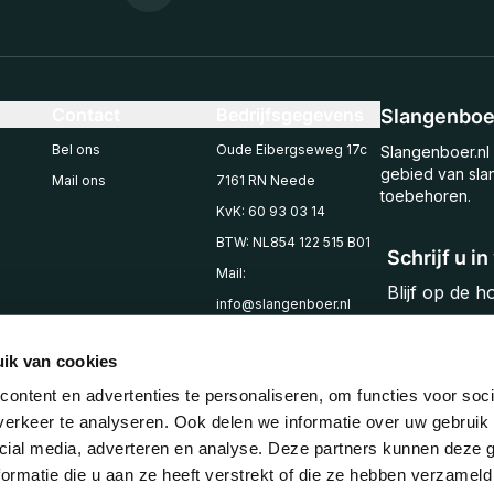
Contact
Bedrijfsgegevens
Slangenboer
Bel ons
Oude Eibergseweg 17c
Slangenboer.nl 
gebied van sla
Mail ons
7161 RN Neede
toebehoren.
KvK: 60 93 03 14
BTW: NL854 122 515 B01
Schrijf u i
Mail:
Blijf op de 
info@slangenboer.nl
Email
Tel: +31545294853
ik van cookies
ontent en advertenties te personaliseren, om functies voor soci
erkeer te analyseren. Ook delen we informatie over uw gebruik 
cial media, adverteren en analyse. Deze partners kunnen deze
ormatie die u aan ze heeft verstrekt of die ze hebben verzameld