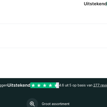
Uitstekend
Uitstekend
eggen
4.6 uit 5 op basis van
277 rev
Groot assortiment