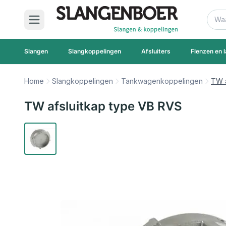
Ga naar de inhoud
Zoek
Slangen
Slangkoppelingen
Afsluiters
Flenzen en l
Home
Slangkoppelingen
Tankwagenkoppelingen
TW a
TW afsluitkap type VB RVS