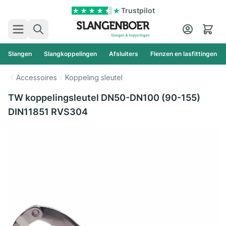
Ga naar de inhoud
Trustpilot
Zoek
Cart
Slangen
Slangkoppelingen
Afsluiters
Flenzen en lasfittingen
Accessoires
Koppeling sleutel
TW koppelingsleutel DN50-DN100 (90-155)
DIN11851 RVS304