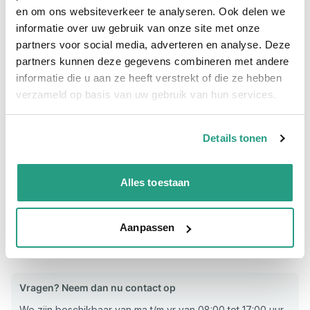
Levertijd wordt berekend...
en om ons websiteverkeer te analyseren. Ook delen we
informatie over uw gebruik van onze site met onze
partners voor social media, adverteren en analyse. Deze
Professioneel advies
partners kunnen deze gegevens combineren met andere
15.000 producten uit voorraad
informatie die u aan ze heeft verstrekt of die ze hebben
Hoge klantbeoordelingen: 9/10
verzameld op basis van uw gebruik van hun services.
Snelle levering
Details tonen
Snel naar
Plus- en minpunten
Alles toestaan
Plus- en minpunten
C Spanner
Aanpassen
DN50-DN100
Vragen? Neem dan nu contact op
We zijn beschikbaar van ma t/m vr van 08:00 tot 17:00 uur.