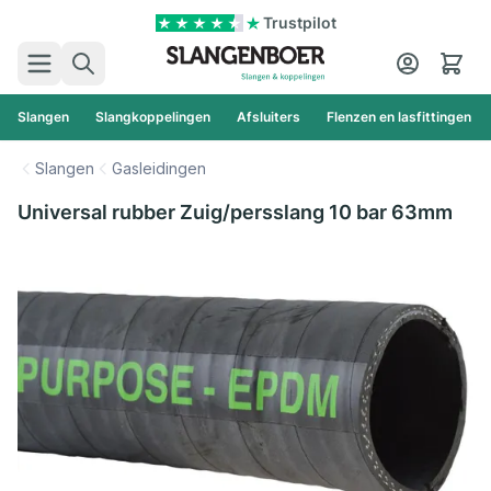
Ga naar de inhoud
Trustpilot
Zoek
Cart
Slangen
Slangkoppelingen
Afsluiters
Flenzen en lasfittingen
Slangen
Gasleidingen
Universal rubber Zuig/persslang 10 bar 63mm