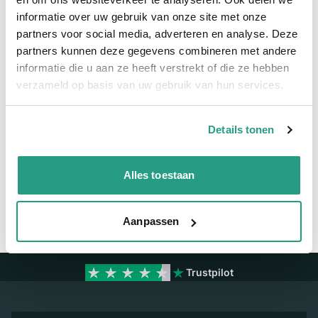
Meer informatie
informatie over uw gebruik van onze site met onze
partners voor social media, adverteren en analyse. Deze
Meer informatie
partners kunnen deze gegevens combineren met andere
informatie die u aan ze heeft verstrekt of die ze hebben
Binnendiameter
63mm
verzameld op basis van uw gebruik van hun services.
Vragen? Neem dan nu contact op
Details tonen
We zijn beschikbaar van ma t/m vr van 08:00 tot 17:00 uur.
Alles toestaan
Neem contact met ons op
Aanpassen
Trustpilot