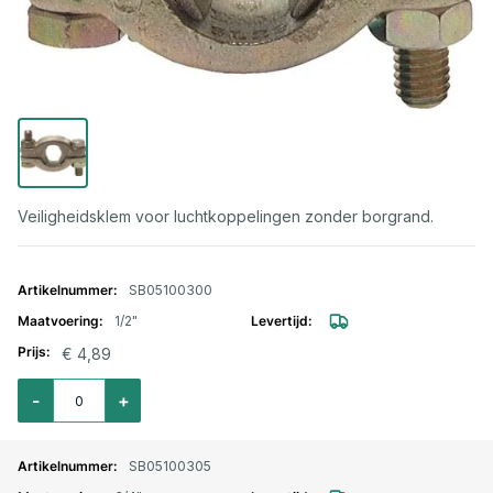
Veiligheidsklem voor luchtkoppelingen zonder borgrand.
Gegroepeerde productitems
SB05100300
1/2"
€ 4,89
Aantal voor Veiligheidsklem voor luchtkoppeling zonder borgrand 1/2" /
-
+
SB05100305