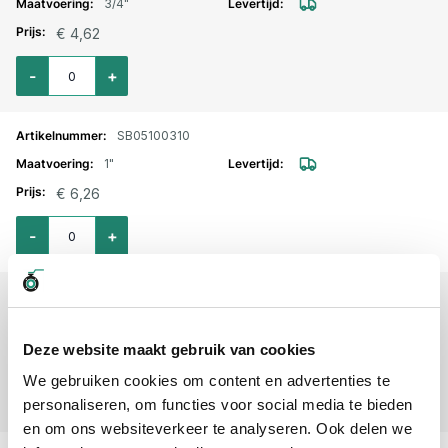
3/4"
€ 4,62
Aantal voor Veiligheidsklem voor luchtkoppeling zonder borgrand 3/4" 
-
+
SB05100310
1"
€ 6,26
Aantal voor Veiligheidsklem voor luchtkoppeling zonder borgrand 1" / 3
-
+
SB05100315
1 1/4"
Deze website maakt gebruik van cookies
€ 5,83
We gebruiken cookies om content en advertenties te
Aantal voor Veiligheidsklem voor luchtkoppeling zonder borgrand 1 1/4"
-
+
personaliseren, om functies voor social media te bieden
en om ons websiteverkeer te analyseren. Ook delen we