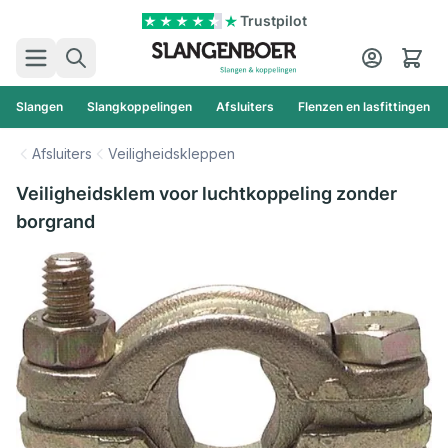
Ga naar de inhoud
Trustpilot
Zoek
Cart
Slangen
Slangkoppelingen
Afsluiters
Flenzen en lasfittingen
Afsluiters
Veiligheidskleppen
Veiligheidsklem voor luchtkoppeling zonder
borgrand