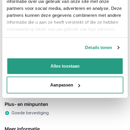
informatie over uw gebruik van onze site met onze
Professioneel advies
partners voor social media, adverteren en analyse. Deze
15.000 producten uit voorraad
partners kunnen deze gegevens combineren met andere
Hoge klantbeoordelingen: 9/10
informatie die u aan ze heeft verstrekt of die ze hebben
Snelle levering
verzameld op basis van uw gebruik van hun services.
Snel naar
Details tonen
Details
Plus- en minpunten
Meer informatie
Alles toestaan
Details
Op zoek naar een veiligheidsklem voor luchtkoppelingen
zonder borgrand? Deze veiligheidsklem is uitsluitend geschikt
Aanpassen
voor de luchtkoppelingen zonder borgrand!
Plus- en minpunten
Goede bevestiging
Meer informatie