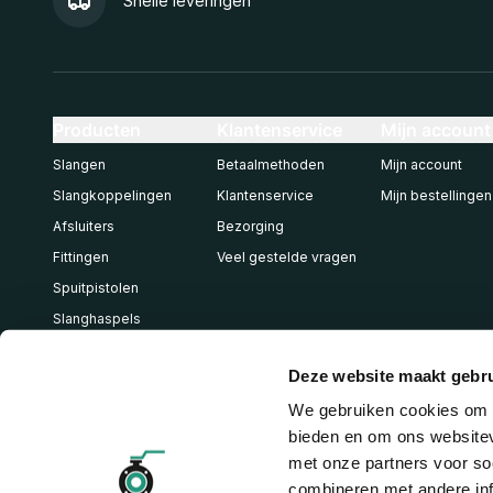
Snelle leveringen
Producten
Klantenservice
Mijn account
Slangen
Betaalmethoden
Mijn account
Slangkoppelingen
Klantenservice
Mijn bestellingen
Afsluiters
Bezorging
Fittingen
Veel gestelde vragen
Spuitpistolen
Slanghaspels
Pneumatiek
Deze website maakt gebru
We gebruiken cookies om c
bieden en om ons websitev
met onze partners voor so
combineren met andere inf