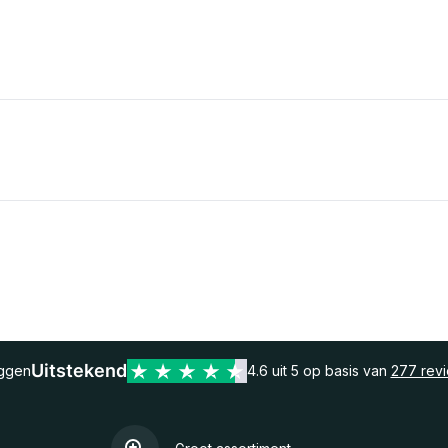
Uitstekend
eggen
4.6 uit 5 op basis van
277 rev