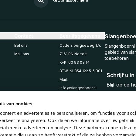
Groot assortiment
Contact
Bedrijfsgegevens
Slangenboer
Bel ons
Oude Eibergseweg 17c
Slangenboer.nl 
gebied van sla
Mail ons
7161 RN Neede
toebehoren.
KvK: 60 93 03 14
BTW: NL854 122 515 B01
Schrijf u i
Mail:
Blijf op de 
info@slangenboer.nl
Email
Tel: +31545294853
ik van cookies
ontent en advertenties te personaliseren, om functies voor soci
erkeer te analyseren. Ook delen we informatie over uw gebruik 
cial media, adverteren en analyse. Deze partners kunnen deze
ormatie die u aan ze heeft verstrekt of die ze hebben verzameld