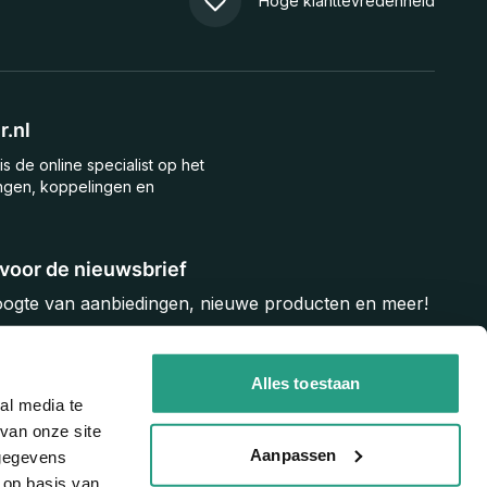
Hoge klanttevredenheid
.nl
is de online specialist op het
ngen, koppelingen en
n voor de nieuwsbrief
hoogte van aanbiedingen, nieuwe producten en meer!
Inschrijven
Alles toestaan
al media te
van onze site
Aanpassen
 gegevens
 op basis van