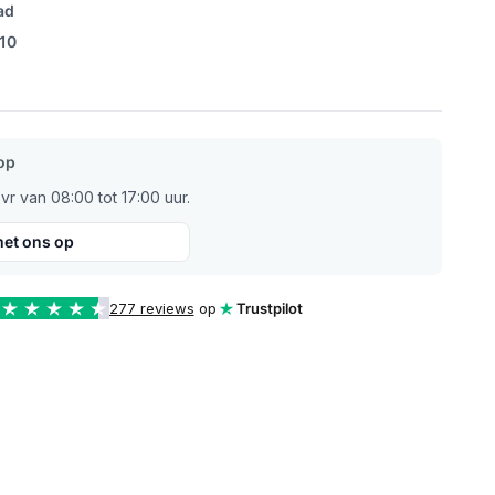
ad
/10
op
r van 08:00 tot 17:00 uur.
et ons op
277 reviews
op
Trustpilot