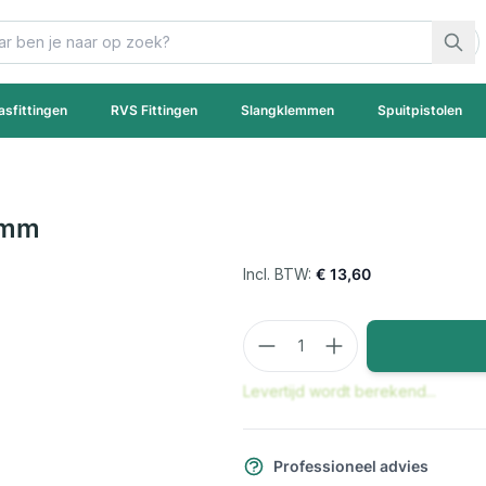
asfittingen
RVS Fittingen
Slangklemmen
Spuitpistolen
8mm
€ 13,60
Aantal
Levertijd wordt berekend...
Professioneel advies