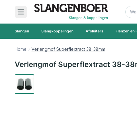
Ga naar de inhoud
Zoek
Slangen
Slangkoppelingen
Afsluiters
Flenzen en l
Home
Verlengmof Superflextract 38-38mm
Verlengmof Superflextract 38-3