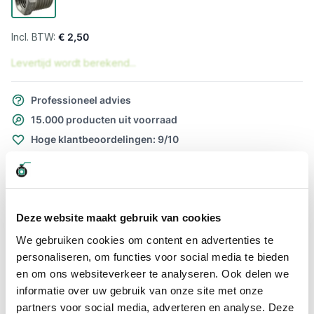
€ 2,50
Levertijd wordt berekend...
Professioneel advies
15.000 producten uit voorraad
Hoge klantbeoordelingen: 9/10
Snelle levering
Snel naar
Deze website maakt gebruik van cookies
Meer informatie
We gebruiken cookies om content en advertenties te
Meer informatie
personaliseren, om functies voor social media te bieden
en om ons websiteverkeer te analyseren. Ook delen we
Maatvoering koppeling
1/2" x 1/8"
informatie over uw gebruik van onze site met onze
partners voor social media, adverteren en analyse. Deze
Materiaal
RVS