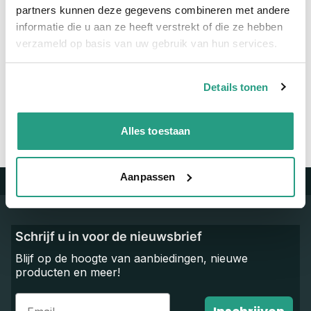
partners kunnen deze gegevens combineren met andere
informatie die u aan ze heeft verstrekt of die ze hebben
verzameld op basis van uw gebruik van hun services.
Vragen? Neem dan nu contact op
We zijn beschikbaar van ma t/m vr van 08:00 tot 17:00 uur.
Details tonen
Neem contact met ons op
Alles toestaan
Aanpassen
Trustpilot
Schrijf u in voor de nieuwsbrief
Blijf op de hoogte van aanbiedingen, nieuwe
producten en meer!
Email