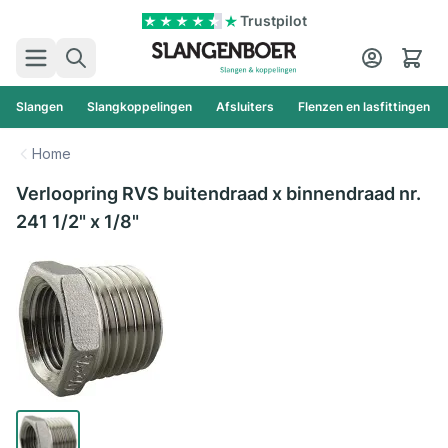
Ga naar de inhoud
Trustpilot
Zoek
Cart
Slangen
Slangkoppelingen
Afsluiters
Flenzen en lasfittingen
Home
Verloopring RVS buitendraad x binnendraad nr.
241 1/2" x 1/8"