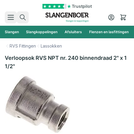
Ga naar de inhoud
Trustpilot
Zoek
Cart
Slangen
Slangkoppelingen
Afsluiters
Flenzen en lasfittingen
RVS Fittingen
Lassokken
Verloopsok RVS NPT nr. 240 binnendraad 2" x 1
1/2"