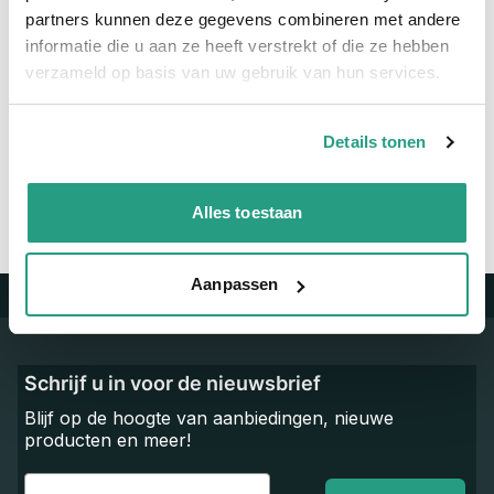
Maatvoering koppeling
2" x 1 1/2"
partners kunnen deze gegevens combineren met andere
informatie die u aan ze heeft verstrekt of die ze hebben
verzameld op basis van uw gebruik van hun services.
Vragen? Neem dan nu contact op
We zijn beschikbaar van ma t/m vr van 08:00 tot 17:00 uur.
Details tonen
Neem contact met ons op
Alles toestaan
Aanpassen
Trustpilot
Schrijf u in voor de nieuwsbrief
Blijf op de hoogte van aanbiedingen, nieuwe
producten en meer!
Email