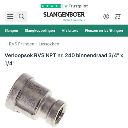
Ga naar de inhoud
Trustpilot
Zoek
Cart
Slangen
Slangkoppelingen
Afsluiters
Flenzen en lasfittingen
RVS Fittingen
Lassokken
Verloopsok RVS NPT nr. 240 binnendraad 3/4" x
1/4"