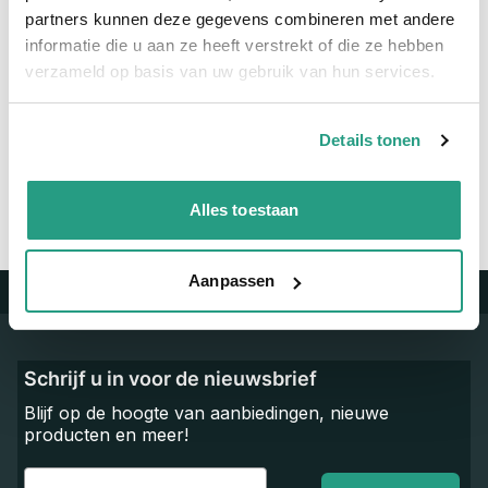
Maatvoering koppeling
3/4" x 1/4"
partners kunnen deze gegevens combineren met andere
informatie die u aan ze heeft verstrekt of die ze hebben
verzameld op basis van uw gebruik van hun services.
Vragen? Neem dan nu contact op
We zijn beschikbaar van ma t/m vr van 08:00 tot 17:00 uur.
Details tonen
Neem contact met ons op
Alles toestaan
Aanpassen
Trustpilot
Schrijf u in voor de nieuwsbrief
Blijf op de hoogte van aanbiedingen, nieuwe
producten en meer!
Email