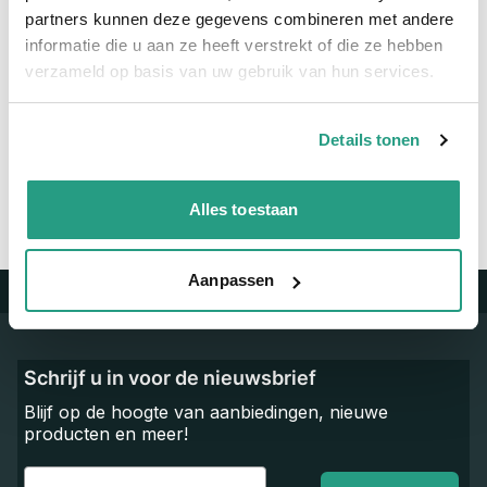
Maatvoering koppeling
3/8" x 1/8"
partners kunnen deze gegevens combineren met andere
informatie die u aan ze heeft verstrekt of die ze hebben
verzameld op basis van uw gebruik van hun services.
Vragen? Neem dan nu contact op
We zijn beschikbaar van ma t/m vr van 08:00 tot 17:00 uur.
Details tonen
Neem contact met ons op
Alles toestaan
Aanpassen
Trustpilot
Schrijf u in voor de nieuwsbrief
Blijf op de hoogte van aanbiedingen, nieuwe
producten en meer!
Email