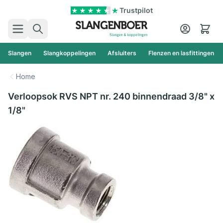
Ga naar de inhoud
Trustpilot
Zoek
Cart
Slangen
Slangkoppelingen
Afsluiters
Flenzen en lasfittingen
Home
Verloopsok RVS NPT nr. 240 binnendraad 3/8" x
1/8"