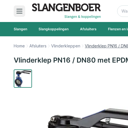
Ga naar de inhoud
Zoek
Slangen
Slangkoppelingen
Afsluiters
Flenzen en l
Home
Afsluiters
Vlinderkleppen
Vlinderklep PN16 / DN
Vlinderklep PN16 / DN80 met EPDM