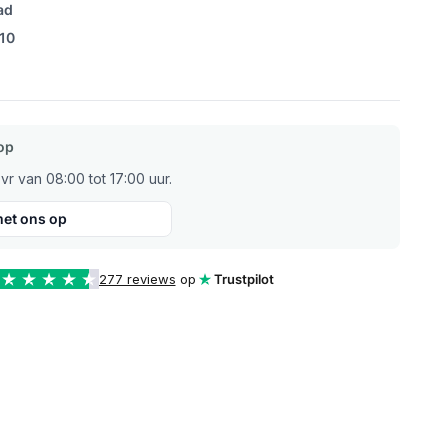
ad
/10
op
r van 08:00 tot 17:00 uur.
et ons op
277 reviews
op
Trustpilot