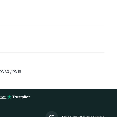
DN80 / PN16
iews
Trustpilot