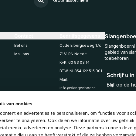
Groot assortiment
Contact
Bedrijfsgegevens
Slangenboer
Bel ons
Oude Eibergseweg 17c
Slangenboer.nl 
gebied van sla
Mail ons
7161 RN Neede
toebehoren.
KvK: 60 93 03 14
BTW: NL854 122 515 B01
Schrijf u i
Mail:
Blijf op de 
info@slangenboer.nl
Email
Tel: +31545294853
ik van cookies
ontent en advertenties te personaliseren, om functies voor soci
erkeer te analyseren. Ook delen we informatie over uw gebruik 
cial media, adverteren en analyse. Deze partners kunnen deze
ormatie die u aan ze heeft verstrekt of die ze hebben verzameld