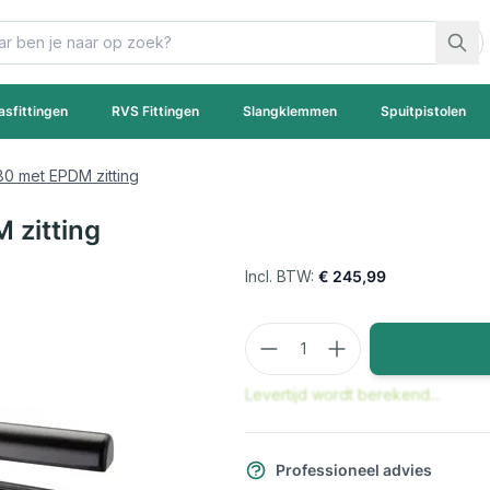
asfittingen
RVS Fittingen
Slangklemmen
Spuitpistolen
80 met EPDM zitting
 zitting
€ 245,99
Aantal
Levertijd wordt berekend...
Professioneel advies