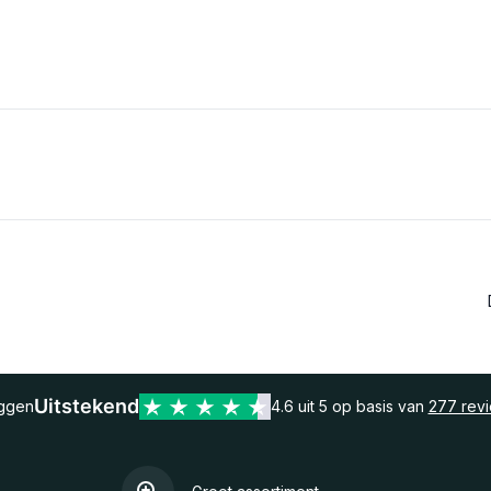
Uitstekend
eggen
4.6 uit 5 op basis van
277 rev