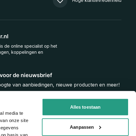
Hoge klanttevredenheid
.nl
is de online specialist op het
ngen, koppelingen en
n voor de nieuwsbrief
hoogte van aanbiedingen, nieuwe producten en meer!
Inschrijven
Alles toestaan
al media te
van onze site
Aanpassen
 gegevens
 op basis van