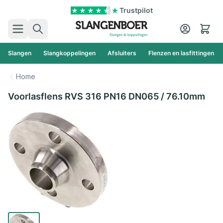
Ga naar de inhoud
Trustpilot
Zoek
Cart
Slangen
Slangkoppelingen
Afsluiters
Flenzen en lasfittingen
Home
Voorlasflens RVS 316 PN16 DN065 / 76.10mm