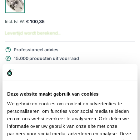
€ 100,35
Levertijd wordt berekend...
Professioneel advies
15.000 producten uit voorraad
Hoge klantbeoordelingen: 9/10
Snelle levering
Snel naar
Deze website maakt gebruik van cookies
Meer informatie
We gebruiken cookies om content en advertenties te
personaliseren, om functies voor social media te bieden
en om ons websiteverkeer te analyseren. Ook delen we
Meer informatie
informatie over uw gebruik van onze site met onze
Maatvoering koppeling
DN65-76.10mm
partners voor social media, adverteren en analyse. Deze