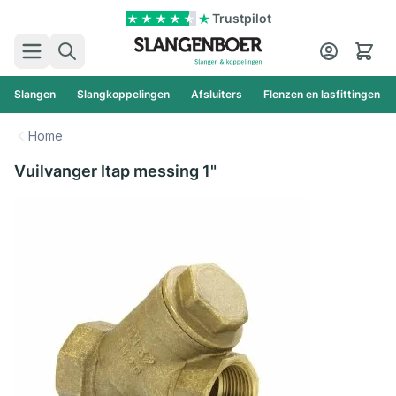
Ga naar de inhoud
Trustpilot
Zoek
Cart
Slangen
Slangkoppelingen
Afsluiters
Flenzen en lasfittingen
Home
Vuilvanger Itap messing 1"