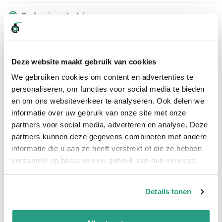
Professioneel advies
15.000 producten uit voorraad
Hoge klantbeoordelingen: 9/10
Snelle levering
Deze website maakt gebruik van cookies
We gebruiken cookies om content en advertenties te
Snel naar
personaliseren, om functies voor social media te bieden
Plus- en minpunten
Meer informatie
en om ons websiteverkeer te analyseren. Ook delen we
informatie over uw gebruik van onze site met onze
partners voor social media, adverteren en analyse. Deze
Plus- en minpunten
partners kunnen deze gegevens combineren met andere
KFE kogelkraan PN10
informatie die u aan ze heeft verstrekt of die ze hebben
Voor het vullen en aftappen van de CV-ketel
verzameld op basis van uw gebruik van hun services.
Meer informatie
Details tonen
Materiaal
Messing vernikkeld
Temperatuurbereik
-10 bis +120 °C