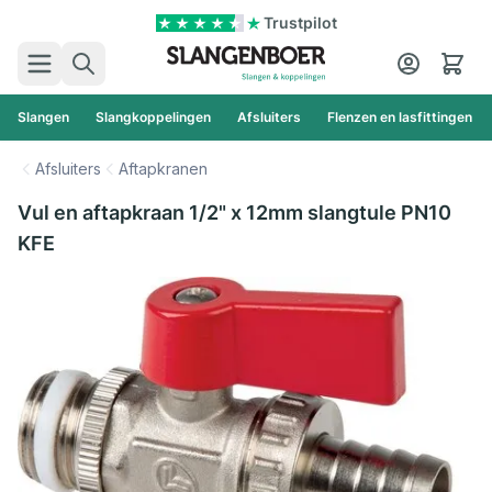
Ga naar de inhoud
Trustpilot
Zoek
Cart
Slangen
Slangkoppelingen
Afsluiters
Flenzen en lasfittingen
Afsluiters
Aftapkranen
Vul en aftapkraan 1/2" x 12mm slangtule PN10
KFE