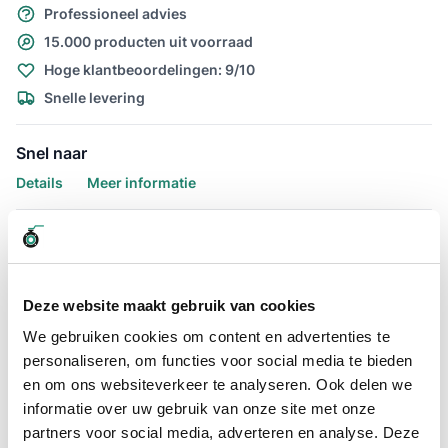
Professioneel advies
15.000 producten uit voorraad
Hoge klantbeoordelingen: 9/10
Snelle levering
Snel naar
Details
Meer informatie
Details
Plat oprolbare waterslang PVC
125mm
Deze website maakt gebruik van cookies
We gebruiken cookies om content en advertenties te
De Aquaflat-M is een PVC plat oprolbare slang met een van
personaliseren, om functies voor social media te bieden
125mm. De Aquaflat-M PVC slang wordt ook wel een PVC
en om ons websiteverkeer te analyseren. Ook delen we
brandweerslang of klokpompslang genoemd. De
klokpompslang Aquaflat plat oprolbaar 125mm - lengte 25
informatie over uw gebruik van onze site met onze
meter wordt veelvuldig gebruikt als aanvoer / afvoerslang van
partners voor social media, adverteren en analyse. Deze
water (tot +55ºC).