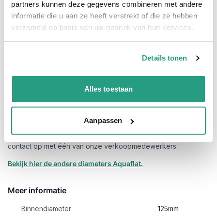
partners kunnen deze gegevens combineren met andere
informatie die u aan ze heeft verstrekt of die ze hebben
Toepassingen Aquaflat plat oprolbaar 125mm - lengte 25
meter
verzameld op basis van uw gebruik van hun services.
Agrarische sector
Details tonen
Leegpompen van vijvers etc.
Weg- en waterbouw
Bronnering
Alles toestaan
De Blauwe plat oprolbare slang 125mm is zeer geschikt voor
gebruik als afvoerslang en persslang tot middelmatige druk (5
Aanpassen
bar maximaal). Let op: de werkdruk daalt wanneer de
binnendiameter groter wordt, vragen hierover? Neem dan
contact op met één van onze verkoopmedewerkers.
Bekijk hier de andere diameters Aquaflat.
Meer informatie
Binnendiameter
125mm