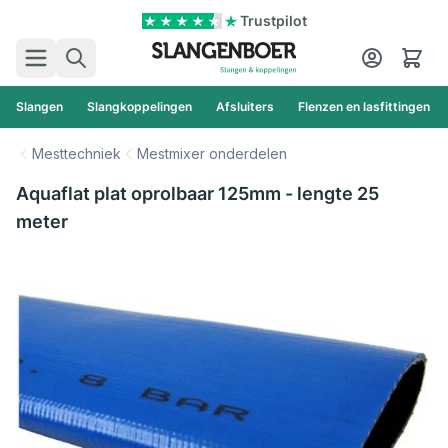
Ga naar de inhoud
Trustpilot
Zoek
Cart
Slangen
Slangkoppelingen
Afsluiters
Flenzen en lasfittingen
Mesttechniek
Mestmixer onderdelen
Aquaflat plat oprolbaar 125mm - lengte 25
meter