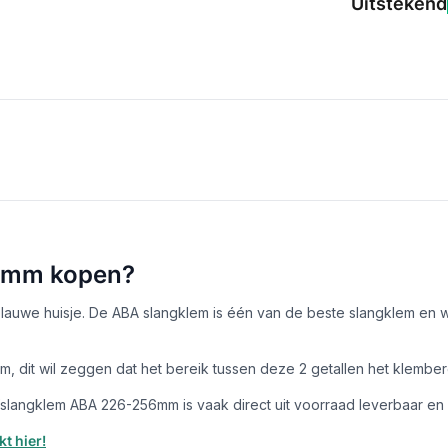
Uitstekend
56mm kopen?
auwe huisje. De ABA slangklem is één van de beste slangklem en wo
 dit wil zeggen dat het bereik tussen deze 2 getallen het klembere
angklem ABA 226-256mm is vaak direct uit voorraad leverbaar en is 
t hier!