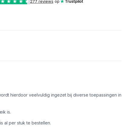
277 reviews
op
Trustpilot
rdt hierdoor veelvuldig ingezet bij diverse toepassingen in
ik is.
al per stuk te bestellen.