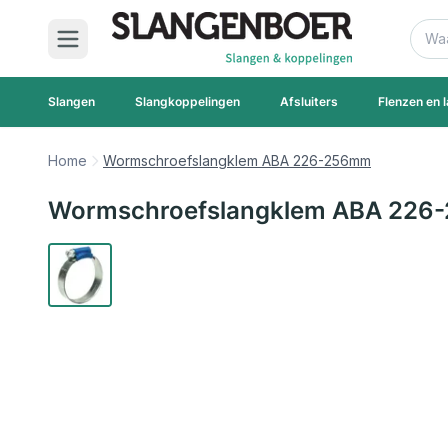
Ga naar de inhoud
Zoek
Slangen
Slangkoppelingen
Afsluiters
Flenzen en l
Home
Wormschroefslangklem ABA 226-256mm
Wormschroefslangklem ABA 22