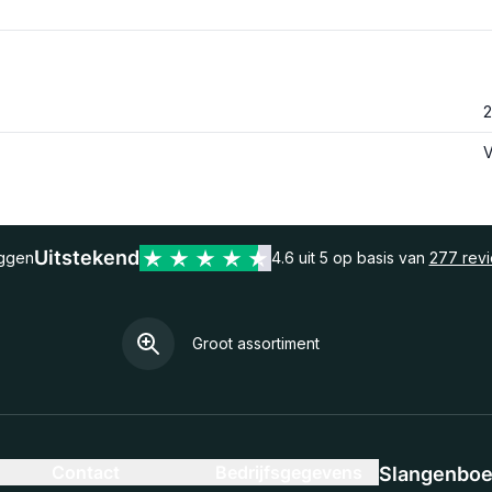
2
V
Uitstekend
eggen
4.6 uit 5 op basis van
277 rev
Groot assortiment
Contact
Bedrijfsgegevens
Slangenboer