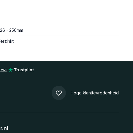
26 - 256mm
erzinkt
iews
Trustpilot
Hoge klanttevredenheid
.nl