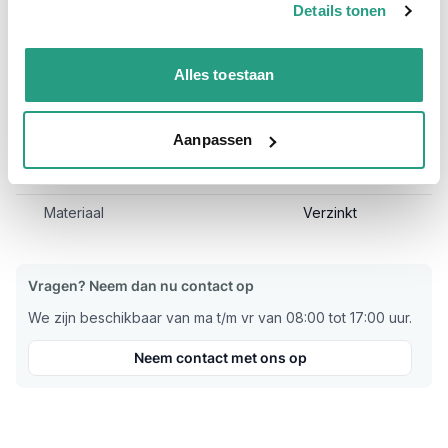
Wormschroefslangklem ABA 310-340mm is vaak direct uit
Details tonen
voorraad leverbaar en is al per stuk te bestellen.
Bekijk andere maatvoeringen van de ABA slangklem verzinkt
Alles toestaan
hier!
Meer informatie
Aanpassen
Maatvoering koppeling
310 - 340mm
Materiaal
Verzinkt
Vragen? Neem dan nu contact op
We zijn beschikbaar van ma t/m vr van 08:00 tot 17:00 uur.
Neem contact met ons op