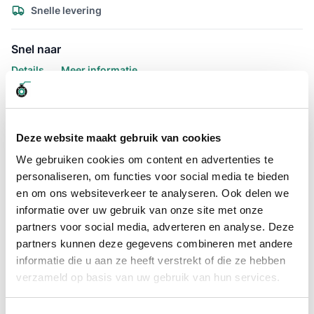
Snelle levering
Snel naar
Details
Meer informatie
Details
Slangklem ABA verzinkt 310 -
Deze website maakt gebruik van cookies
340mm kopen?
We gebruiken cookies om content en advertenties te
personaliseren, om functies voor social media te bieden
ABA verzinkt slangklem 310 - 340mm, staat bekend om het
en om ons websiteverkeer te analyseren. Ook delen we
blauwe huisje. De ABA slangklem is één van de beste
informatie over uw gebruik van onze site met onze
slangklem en wordt hierdoor veelvuldig ingezet bij diverse
toepassingen in de landbouw en algemene industrie.
partners voor social media, adverteren en analyse. Deze
partners kunnen deze gegevens combineren met andere
De ABA slangklem verzinkt heeft een bereik van 310 - 340mm,
informatie die u aan ze heeft verstrekt of die ze hebben
dit wil zeggen dat het bereik tussen deze 2 getallen het
verzameld op basis van uw gebruik van hun services.
klembereik is.
De slangklem verzinkt is van het merk ABA, de