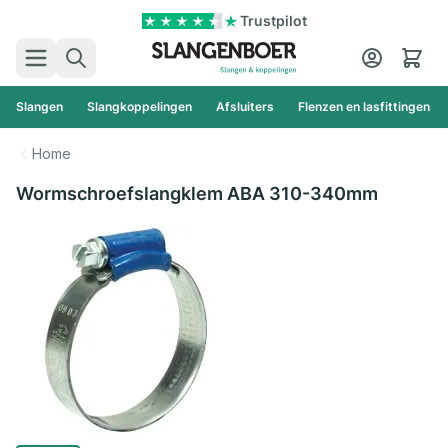
Ga naar de inhoud
Trustpilot
Zoek
Cart
Slangen
Slangkoppelingen
Afsluiters
Flenzen en lasfittingen
Home
Wormschroefslangklem ABA 310-340mm