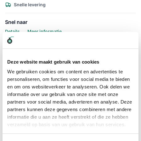
Snelle levering
Snel naar
Details
Meer informatie
Details
Slangklem ABA verzinkt 502 -
Deze website maakt gebruik van cookies
532mm kopen?
We gebruiken cookies om content en advertenties te
personaliseren, om functies voor social media te bieden
ABA verzinkt slangklem 502 - 532mm, staat bekend om het
en om ons websiteverkeer te analyseren. Ook delen we
blauwe huisje. De ABA slangklem is één van de beste
informatie over uw gebruik van onze site met onze
slangklem en wordt hierdoor veelvuldig ingezet bij diverse
toepassingen in de landbouw en algemene industrie.
partners voor social media, adverteren en analyse. Deze
partners kunnen deze gegevens combineren met andere
De ABA slangklem verzinkt heeft een bereik van 502 - 532mm,
informatie die u aan ze heeft verstrekt of die ze hebben
dit wil zeggen dat het bereik tussen deze 2 getallen het
verzameld op basis van uw gebruik van hun services.
klembereik is.
De slangklem verzinkt is van het merk ABA, de