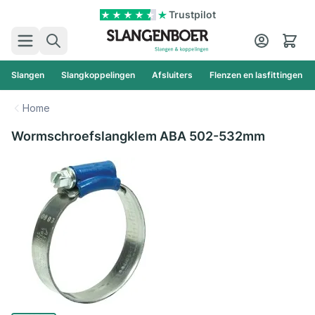
Ga naar de inhoud
Trustpilot
Zoek
Cart
Slangen
Slangkoppelingen
Afsluiters
Flenzen en lasfittingen
Home
Wormschroefslangklem ABA 502-532mm