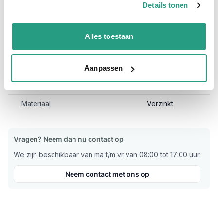
Wormschroefslangklem ABA 502-532mm is vaak direct uit
Details tonen
voorraad leverbaar en is al per stuk te bestellen.
Bekijk andere maatvoeringen van de ABA slangklem verzinkt
Alles toestaan
hier!
Meer informatie
Aanpassen
Maatvoering koppeling
502 - 532mm
Materiaal
Verzinkt
Vragen? Neem dan nu contact op
We zijn beschikbaar van ma t/m vr van 08:00 tot 17:00 uur.
Neem contact met ons op