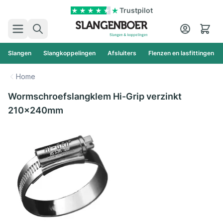
Ga naar de inhoud
Trustpilot
Zoek
Cart
Slangen
Slangkoppelingen
Afsluiters
Flenzen en lasfittingen
Home
Wormschroefslangklem Hi-Grip verzinkt
210x240mm