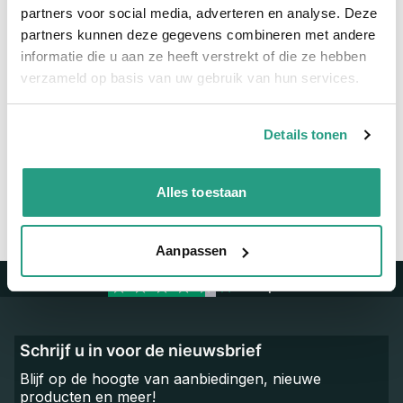
Maatvoering koppeling
210 x 240mm
partners voor social media, adverteren en analyse. Deze
partners kunnen deze gegevens combineren met andere
Materiaal
Verzinkt
informatie die u aan ze heeft verstrekt of die ze hebben
verzameld op basis van uw gebruik van hun services.
Vragen? Neem dan nu contact op
We zijn beschikbaar van ma t/m vr van 08:00 tot 17:00 uur.
Details tonen
Neem contact met ons op
Alles toestaan
Aanpassen
Trustpilot
Schrijf u in voor de nieuwsbrief
Blijf op de hoogte van aanbiedingen, nieuwe
producten en meer!