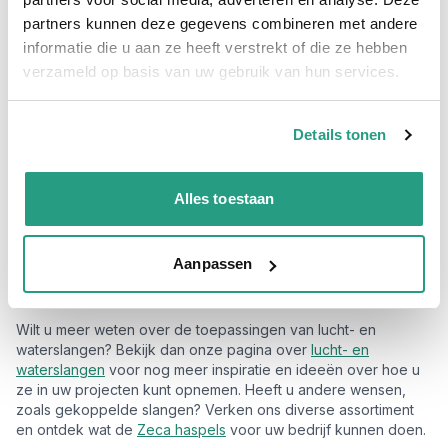
voor het zware werk. Zijn aluminium body betekent dat hij niet
partners kunnen deze gegevens combineren met andere
alleen licht en draagbaar is, maar ook uitstekend bestand is
informatie die u aan ze heeft verstrekt of die ze hebben
tegen slijtage. Of het nu gaat om gebruik in stoffige fabrieken
verzameld op basis van uw gebruik van hun services.
of vochtige werkplaatsen, u kunt op deze haspel rekenen.
Schakel deskundig advies in
Details tonen
Als uw vertrouwde partner op het gebied van slangtechniek
met meer dan 25 jaar ervaring, begrijpen we bij Slangenboer
dat elke situatie anders is. Heeft u vragen over welke haspel
Alles toestaan
het beste past bij uw behoeftes? Neem gerust contact met ons
op. Bezoek ons voor deskundig advies zonder gedoe,
gericht op úw specifieke vragen.
Aanpassen
Beleef het zelf
Wilt u meer weten over de toepassingen van lucht- en
waterslangen? Bekijk dan onze pagina over
lucht- en
waterslangen
voor nog meer inspiratie en ideeën over hoe u
ze in uw projecten kunt opnemen. Heeft u andere wensen,
zoals gekoppelde slangen? Verken ons diverse assortiment
en ontdek wat de
Zeca haspels
voor uw bedrijf kunnen doen.