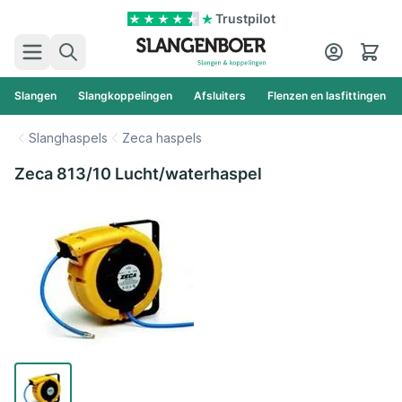
Ga naar de inhoud
Trustpilot
Zoek
Cart
Slangen
Slangkoppelingen
Afsluiters
Flenzen en lasfittingen
Slanghaspels
Zeca haspels
Zeca 813/10 Lucht/waterhaspel