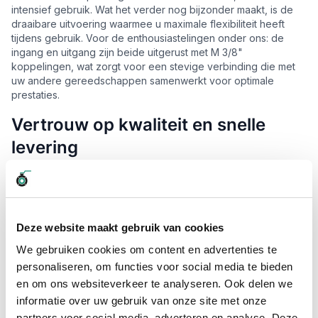
intensief gebruik. Wat het verder nog bijzonder maakt, is de
draaibare uitvoering waarmee u maximale flexibiliteit heeft
tijdens gebruik. Voor de enthousiastelingen onder ons: de
ingang en uitgang zijn beide uitgerust met M 3/8"
koppelingen, wat zorgt voor een stevige verbinding die met
uw andere gereedschappen samenwerkt voor optimale
prestaties.
Vertrouw op kwaliteit en snelle
levering
Bij
Slangenboer
weten we dat u streeft naar kwaliteit en tijdige
oplossingen. Met ons uitgebreide aanbod van
slangen
,
slangkoppelingen
en toebehoren bieden wij alles wat u nodig
heeft, met snelle levering vaak de volgende werkdag als u
Deze website maakt gebruik van cookies
voor 15:00 uur bestelt. Zo blijft uw werk nooit stil liggen! Voor
spoedbestellingen of leveringen op specifieke tijden, staan
We gebruiken cookies om content en advertenties te
we met een glimlach voor u klaar.
personaliseren, om functies voor social media te bieden
en om ons websiteverkeer te analyseren. Ook delen we
Aluminium body voor duurzame prestaties
informatie over uw gebruik van onze site met onze
De Zeca 813/10 lucht/waterhaspel is als het ware ontworpen
partners voor social media, adverteren en analyse. Deze