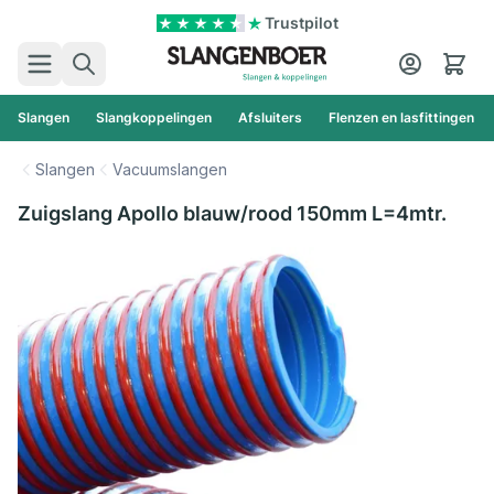
Ga naar de inhoud
Trustpilot
Zoek
Cart
Slangen
Slangkoppelingen
Afsluiters
Flenzen en lasfittingen
Slangen
Vacuumslangen
Zuigslang Apollo blauw/rood 150mm L=4mtr.