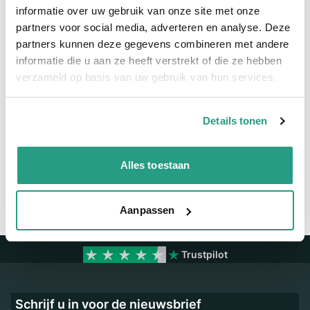
informatie over uw gebruik van onze site met onze
Meer informatie
partners voor social media, adverteren en analyse. Deze
Binnendiameter
152mm
partners kunnen deze gegevens combineren met andere
informatie die u aan ze heeft verstrekt of die ze hebben
Rollengte
4 mtr
verzameld op basis van uw gebruik van hun services.
Vragen? Neem dan nu contact op
Details tonen
We zijn beschikbaar van ma t/m vr van 08:00 tot 17:00 uur.
Neem contact met ons op
Alles toestaan
Aanpassen
Trustpilot
Schrijf u in voor de nieuwsbrief