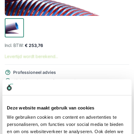
€ 253,76
Levertijd wordt berekend...
Professioneel advies
15.000 producten uit voorraad
Hoge klantbeoordelingen: 9/10
Snelle levering
Deze website maakt gebruik van cookies
Snel naar
We gebruiken cookies om content en advertenties te
Meer informatie
personaliseren, om functies voor social media te bieden
en om ons websiteverkeer te analyseren. Ook delen we