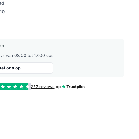
ad
/10
op
r van 08:00 tot 17:00 uur.
et ons op
277 reviews
op
Trustpilot