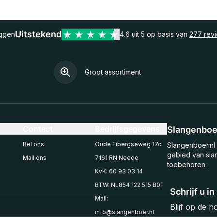
Uitstekend
eggen
4.6 uit 5 op basis van
277 rev
Groot assortiment
Contact
Bedrijfsgegevens
Slangenboer
Bel ons
Oude Eibergseweg 17c
Slangenboer.nl 
gebied van sla
Mail ons
7161 RN Neede
toebehoren.
KvK: 60 93 03 14
BTW: NL854 122 515 B01
Schrijf u i
Mail:
Blijf op de 
info@slangenboer.nl