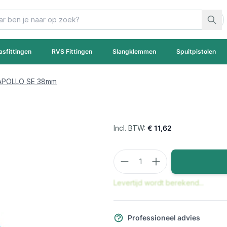
asfittingen
RVS Fittingen
Slangklemmen
Spuitpistolen
 APOLLO SE 38mm
€ 11,62
Aantal
Levertijd wordt berekend...
Professioneel advies