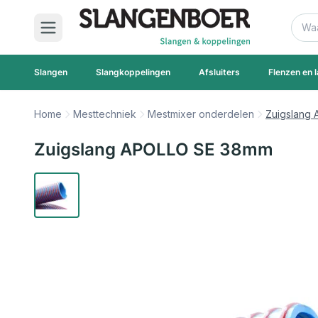
Ga naar de inhoud
Zoek
Slangen
Slangkoppelingen
Afsluiters
Flenzen en l
Home
Mesttechniek
Mestmixer onderdelen
Zuigslang
Zuigslang APOLLO SE 38mm