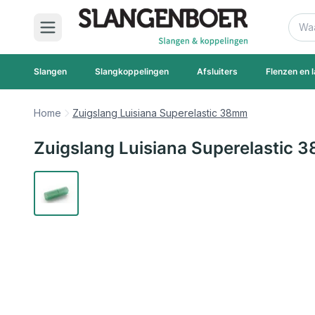
Ga naar de inhoud
Zoek
Slangen
Slangkoppelingen
Afsluiters
Flenzen en l
Home
Zuigslang Luisiana Superelastic 38mm
Zuigslang Luisiana Superelastic