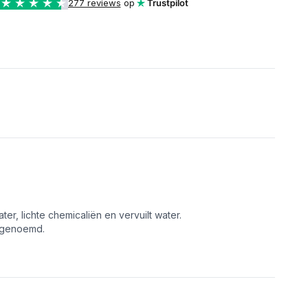
277 reviews
op
Trustpilot
, lichte chemicaliën en vervuilt water.
m genoemd.