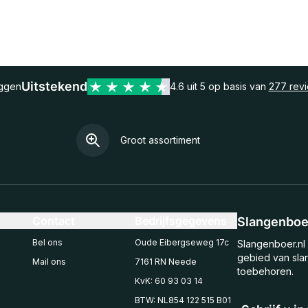
Uitstekend
eggen
4.6 uit 5 op basis van
277 rev
Groot assortiment
Contact
Bedrijfsgegevens
Slangenboer
Bel ons
Oude Eibergseweg 17c
Slangenboer.nl 
gebied van sla
Mail ons
7161 RN Neede
toebehoren.
KvK: 60 93 03 14
BTW: NL854 122 515 B01