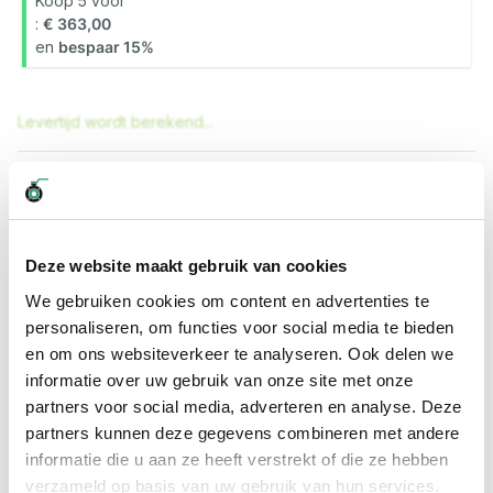
Koop 5 voor
€ 363,00
en
bespaar
15
%
Levertijd wordt berekend...
Professioneel advies
15.000 producten uit voorraad
Hoge klantbeoordelingen: 9/10
Deze website maakt gebruik van cookies
Snelle levering
We gebruiken cookies om content en advertenties te
personaliseren, om functies voor social media te bieden
Snel naar
en om ons websiteverkeer te analyseren. Ook delen we
Plus- en minpunten
Meer informatie
informatie over uw gebruik van onze site met onze
partners voor social media, adverteren en analyse. Deze
Plus- en minpunten
partners kunnen deze gegevens combineren met andere
informatie die u aan ze heeft verstrekt of die ze hebben
Merlett Armorvin HNA
verzameld op basis van uw gebruik van hun services.
Bronbemalingslang