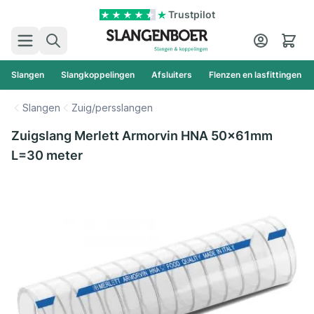
Ga naar de inhoud
Trustpilot
Zoek
Cart
Slangen
Slangkoppelingen
Afsluiters
Flenzen en lasfittingen
Slangen
Zuig/persslangen
Zuigslang Merlett Armorvin HNA 50x61mm
L=30 meter