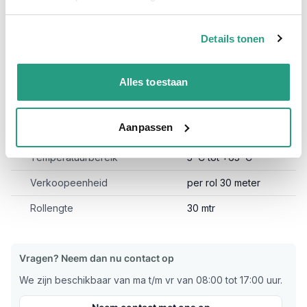
Heavy duty
Details tonen
Meer informatie
Binnendiameter
50 x 61mm
Alles toestaan
Materiaal binnenwand
Transparant PVC
Aanpassen
Materiaal buitenwand
Transparant PVC
Temperatuurbereik
5ºC tot +65ºC
Verkoopeenheid
per rol 30 meter
Rollengte
30 mtr
Vragen? Neem dan nu contact op
We zijn beschikbaar van ma t/m vr van 08:00 tot 17:00 uur.