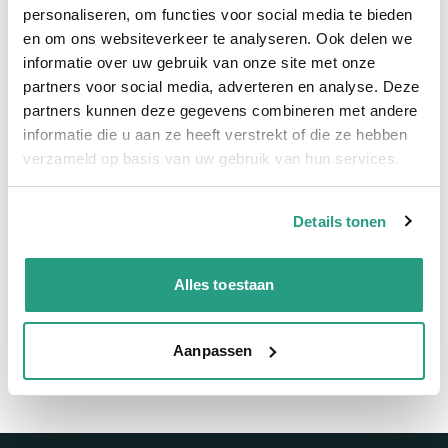
Snelle levering
personaliseren, om functies voor social media te bieden
en om ons websiteverkeer te analyseren. Ook delen we
Snel naar
informatie over uw gebruik van onze site met onze
partners voor social media, adverteren en analyse. Deze
Meer informatie
partners kunnen deze gegevens combineren met andere
informatie die u aan ze heeft verstrekt of die ze hebben
Meer informatie
verzameld op basis van uw gebruik van hun services.
Maatvoering koppeling
DN32
Details tonen
Vragen? Neem dan nu contact op
Alles toestaan
We zijn beschikbaar van ma t/m vr van 08:00 tot 17:00 uur.
Neem contact met ons op
Aanpassen