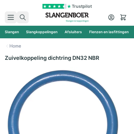
Ga naar de inhoud
Trustpilot
Zoek
Cart
Slangen
Slangkoppelingen
Afsluiters
Flenzen en lasfittingen
Home
Zuivelkoppeling dichtring DN32 NBR