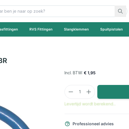
asfittingen
RVS Fittingen
Slangklemmen
Spuitpistolen
BR
€ 1,95
Aantal
Levertijd wordt berekend...
Professioneel advies