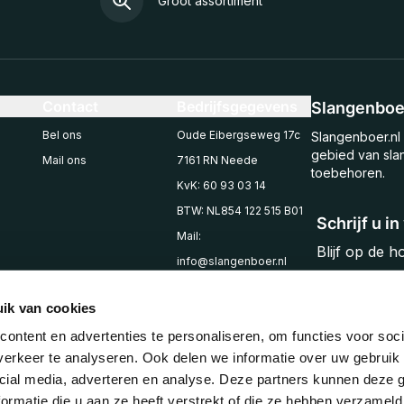
Groot assortiment
Contact
Bedrijfsgegevens
Slangenboer
Bel ons
Oude Eibergseweg 17c
Slangenboer.nl 
gebied van sla
Mail ons
7161 RN Neede
toebehoren.
KvK: 60 93 03 14
BTW: NL854 122 515 B01
Schrijf u i
Mail:
Blijf op de 
info@slangenboer.nl
Email
Tel: +31545294853
ik van cookies
ontent en advertenties te personaliseren, om functies voor soci
erkeer te analyseren. Ook delen we informatie over uw gebruik 
cial media, adverteren en analyse. Deze partners kunnen deze
ormatie die u aan ze heeft verstrekt of die ze hebben verzameld