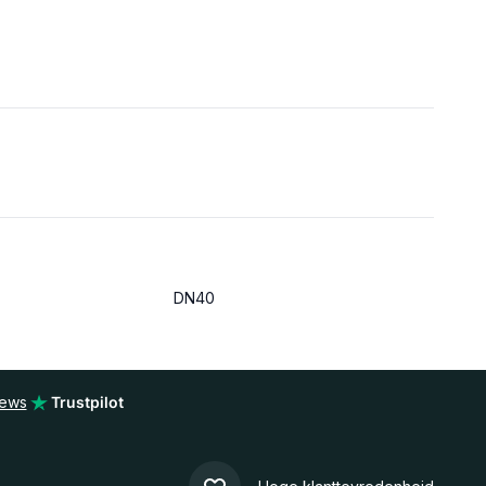
DN40
iews
Trustpilot