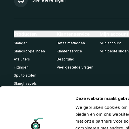
Snelle leveringen
Producten
Klantenservice
Mijn account
Slangen
Betaalmethoden
Mijn account
Slangkoppelingen
Klantenservice
Mijn bestellingen
Afsluiters
Bezorging
Fittingen
Veel gestelde vragen
Spuitpistolen
Slanghaspels
Pneumatiek
Deze website maakt gebru
We gebruiken cookies om c
bieden en om ons websitev
met onze partners voor so
combineren met andere inf