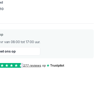
ad
/10
op
r van 08:00 tot 17:00 uur.
et ons op
277 reviews
op
Trustpilot