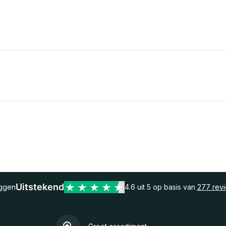
Uitstekend
eggen
4.6 uit 5 op basis van
277 rev