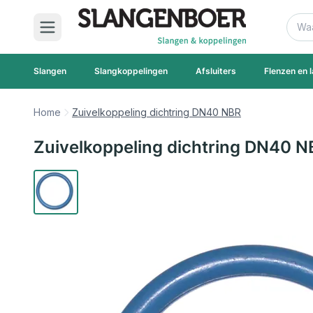
Ga naar de inhoud
Zoek
Slangen
Slangkoppelingen
Afsluiters
Flenzen en l
Home
Zuivelkoppeling dichtring DN40 NBR
Zuivelkoppeling dichtring DN40 N