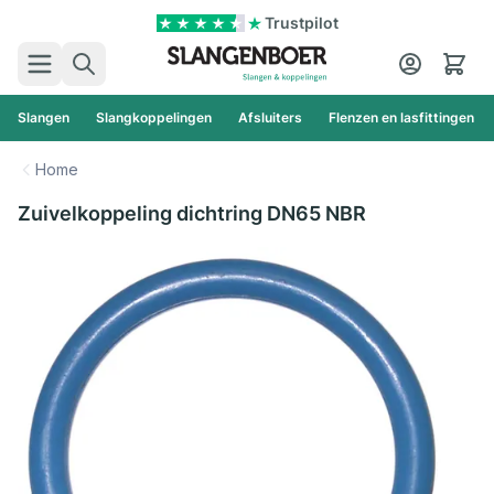
Ga naar de inhoud
Trustpilot
Zoek
Cart
Slangen
Slangkoppelingen
Afsluiters
Flenzen en lasfittingen
Home
Zuivelkoppeling dichtring DN65 NBR