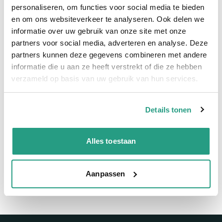
Snelle levering
personaliseren, om functies voor social media te bieden
en om ons websiteverkeer te analyseren. Ook delen we
Snel naar
informatie over uw gebruik van onze site met onze
partners voor social media, adverteren en analyse. Deze
Meer informatie
partners kunnen deze gegevens combineren met andere
informatie die u aan ze heeft verstrekt of die ze hebben
Meer informatie
verzameld op basis van uw gebruik van hun services.
Maatvoering koppeling
DN65
Details tonen
Vragen? Neem dan nu contact op
Alles toestaan
We zijn beschikbaar van ma t/m vr van 08:00 tot 17:00 uur.
Neem contact met ons op
Aanpassen