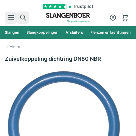
Ga naar de inhoud
Trustpilot
Zoek
Cart
Slangen
Slangkoppelingen
Afsluiters
Flenzen en lasfittingen
Home
Zuivelkoppeling dichtring DN80 NBR