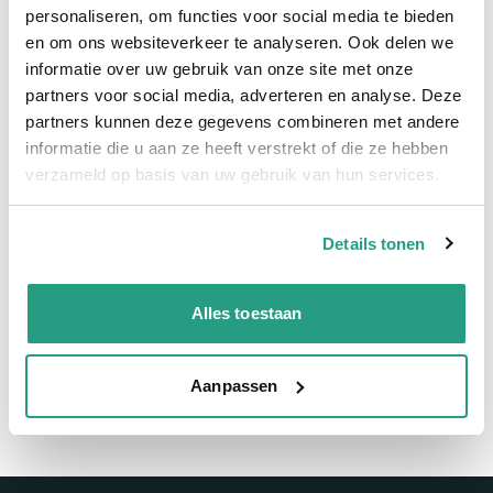
Snelle levering
personaliseren, om functies voor social media te bieden
en om ons websiteverkeer te analyseren. Ook delen we
Snel naar
informatie over uw gebruik van onze site met onze
partners voor social media, adverteren en analyse. Deze
Meer informatie
partners kunnen deze gegevens combineren met andere
informatie die u aan ze heeft verstrekt of die ze hebben
Meer informatie
verzameld op basis van uw gebruik van hun services.
Maatvoering koppeling
DN80
Details tonen
Vragen? Neem dan nu contact op
Alles toestaan
We zijn beschikbaar van ma t/m vr van 08:00 tot 17:00 uur.
Neem contact met ons op
Aanpassen