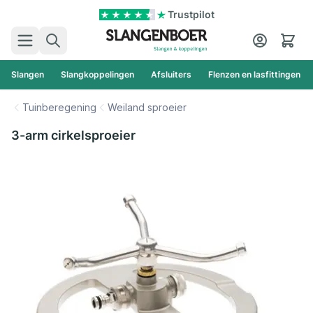
Ga naar de inhoud
Trustpilot
Zoek
Cart
Slangen
Slangkoppelingen
Afsluiters
Flenzen en lasfittingen
Tuinberegening
Weiland sproeier
3-arm cirkelsproeier