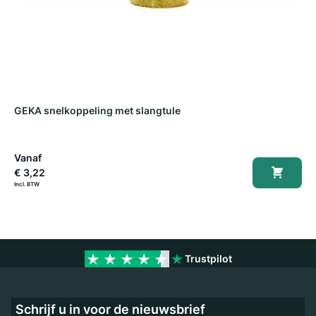
GEKA snelkoppeling met slangtule
G
Vanaf
€ 3,22
€
Trustpilot
Schrijf u in voor de nieuwsbrief