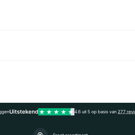
Uitstekend
eggen
4.6 uit 5 op basis van
277 rev