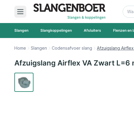
Ga naar de inhoud
Zoek
Slangen
Slangkoppelingen
Afsluiters
Flenzen en l
Home
Slangen
Codensafvoer slang
Afzuigslang Airfl
Afzuigslang Airflex VA Zwart L=