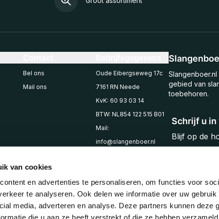
Groot assortiment
Contact
Bedrijfsgegevens
Slangenboer
Bel ons
Oude Eibergseweg 17c
Slangenboer.nl 
gebied van sla
Mail ons
7161 RN Neede
toebehoren.
KvK: 60 93 03 14
BTW: NL854 122 515 B01
Schrijf u i
Mail:
Blijf op de 
info@slangenboer.nl
Email
Tel: +31545294853
ik van cookies
ontent en advertenties te personaliseren, om functies voor soci
erkeer te analyseren. Ook delen we informatie over uw gebruik 
cial media, adverteren en analyse. Deze partners kunnen deze
ormatie die u aan ze heeft verstrekt of die ze hebben verzameld