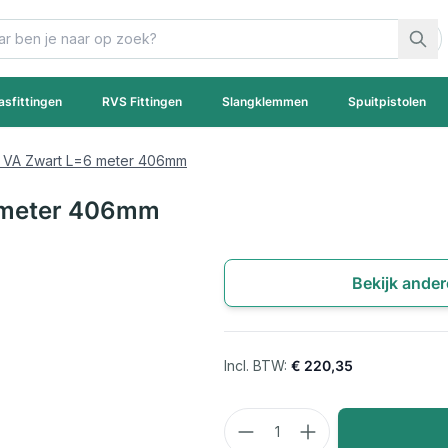
asfittingen
RVS Fittingen
Slangklemmen
Spuitpistolen
ex VA Zwart L=6 meter 406mm
6 meter 406mm
Bekijk ander
€ 220,35
Aantal