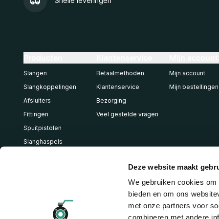
Snelle leveringen
Producten
Klantenservice
Mijn account
Slangen
Betaalmethoden
Mijn account
Slangkoppelingen
Klantenservice
Mijn bestellingen
Afsluiters
Bezorging
Fittingen
Veel gestelde vragen
Spuitpistolen
Slanghaspels
Pneumatiek
Deze website maakt gebru
We gebruiken cookies om c
bieden en om ons websitev
met onze partners voor so
combineren met andere inf