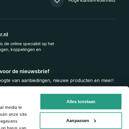
Hoge klanttevredenheid
.nl
is de online specialist op het
ngen, koppelingen en
n voor de nieuwsbrief
hoogte van aanbiedingen, nieuwe producten en meer!
Inschrijven
Alles toestaan
al media te
van onze site
Aanpassen
 gegevens
 op basis van