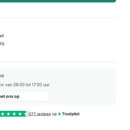
ad
/10
op
r van 08:00 tot 17:00 uur.
et ons op
277 reviews
op
Trustpilot