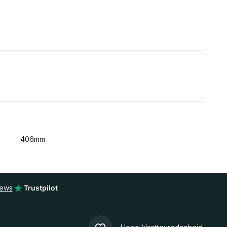
406mm
iews
Trustpilot