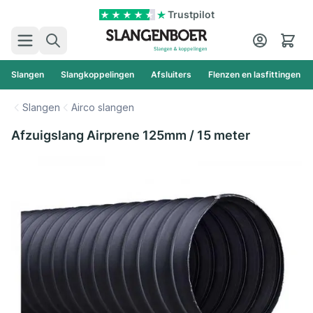
Ga naar de inhoud
Trustpilot
Zoek
Cart
Slangen
Slangkoppelingen
Afsluiters
Flenzen en lasfittingen
Slangen
Airco slangen
Afzuigslang Airprene 125mm / 15 meter