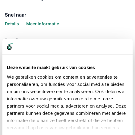
Snel naar
Details
Meer informatie
Details
De Afzuigslang Airprene 125mm /
15 meter is de slang voor het
Deze website maakt gebruik van cookies
afzuigen van hetelucht en gassen.
We gebruiken cookies om content en advertenties te
De Afzuigslang Airprene 125mm / 15 meter wordt veel gebruikt
personaliseren, om functies voor social media te bieden
voor het afzuigen van hetelucht, gassen en chemische
en om ons websiteverkeer te analyseren. Ook delen we
dampen. De slang met TPE-buitenwand is voorzien van een
informatie over uw gebruik van onze site met onze
stalen spiraal. Deze is verkrijgbaar in losse meterlengtes tot
partners voor social media, adverteren en analyse. Deze
een maximale rollengte van 15 meter.
partners kunnen deze gegevens combineren met andere
De binnendiameter van de Afzuigslang Airprene 125mm / 15
informatie die u aan ze heeft verstrekt of die ze hebben
meter titel varieert vanaf
40mm tot 200mm
. Door deze variatie
verzameld op basis van uw gebruik van hun services.
is de slang in te zetten voor veel verschillende toepassing.