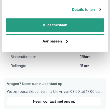
Bijvoorbeeld het afzuigen van uitlaatgassen en/of roetdeeltjes
bij een APK.
Let wel op! De Airprene afzuigslang is niet
Details tonen
geschikt om direct op een uitlaat gemonteerd te worden.
Ook
is deze afzuigslang niet geschikt voor vaste materialen.
Voor vragen over de toepassing van de afzuigslang Airprene
Alles toestaan
mag vrijblijvend contact worden opgenomen met een van
onze technisch experts.
Aanpassen
Meer informatie
Binnendiameter
125mm
Rollengte
15 mtr
Vragen? Neem dan nu contact op
We zijn beschikbaar van ma t/m vr van 08:00 tot 17:00 uur.
Neem contact met ons op