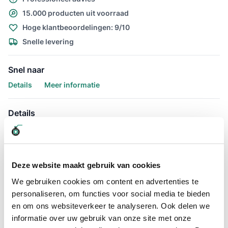
15.000 producten uit voorraad
Hoge klantbeoordelingen: 9/10
Snelle levering
Snel naar
Details
Meer informatie
Details
Ventilatieslang / Afzuigslang PU
110mm
Deze website maakt gebruik van cookies
De Afzuigslang Purflex-L 0.4 110mm / 10 meter is uitermate
geschikt voor het afzuigen van stof en zaagsel voor op
We gebruiken cookies om content en advertenties te
houtbewerkingsmachines. De lichte PU afzuigslang welke
personaliseren, om functies voor social media te bieden
comprimeerbaar is heeft een wanddikte van 0.4mm en een
en om ons websiteverkeer te analyseren. Ook delen we
110mm binnendiameter.
informatie over uw gebruik van onze site met onze
Daarnaast is de Purflex-L 110mm ook wel afzuigslang Reefduct