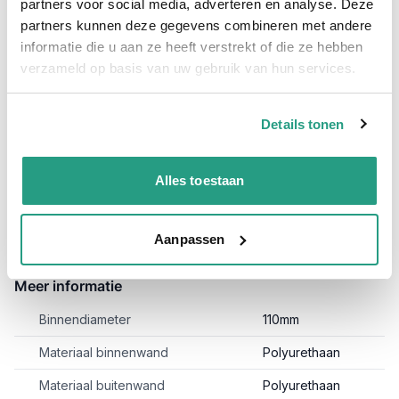
Allround 0,4mm 110mm genoemd, ozon en UV bestendig.
partners voor social media, adverteren en analyse. Deze
Naast de 10 meter lengtes en 110mm behoren ook andere
partners kunnen deze gegevens combineren met andere
diameters en lengtes tot het assortiment.
Bekijk de andere
informatie die u aan ze heeft verstrekt of die ze hebben
soorten Purflex-L hier!
verzameld op basis van uw gebruik van hun services.
Specificaties Afzuigslang Purflex-L 0.4 110mm / 10 meter;
Binnenwand: Polyurethaan
Details tonen
Buitenwand: Polyurethaan
Lengte: 10 meter
Alles toestaan
Toepassing: Afzuigen van stof, zaagsel en andere
slijtende delen.
Aanpassen
Meer informatie
Binnendiameter
110mm
Materiaal binnenwand
Polyurethaan
Materiaal buitenwand
Polyurethaan