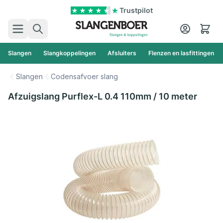
Ga naar de inhoud
Trustpilot
Zoek
Cart
Slangen
Slangkoppelingen
Afsluiters
Flenzen en lasfittingen
Slangen
Codensafvoer slang
Afzuigslang Purflex-L 0.4 110mm / 10 meter