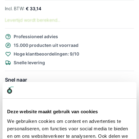
€ 33,14
Levertijd wordt berekend...
Professioneel advies
15.000 producten uit voorraad
Hoge klantbeoordelingen: 9/10
Snelle levering
Snel naar
Details
Meer informatie
Details
Deze website maakt gebruik van cookies
Afzuigslang Afzuigslang Purflex-L
We gebruiken cookies om content en advertenties te
0.4 160mm. per meter te bestellen
personaliseren, om functies voor social media te bieden
en om ons websiteverkeer te analyseren. Ook delen we