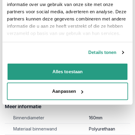
De Afzuigslang Purflex-L 0.4 160mm. is uitermate geschikt voor
informatie over uw gebruik van onze site met onze
het afzuigen van stof en zaagsel voor op
partners voor social media, adverteren en analyse. Deze
houtbewerkingsmachines. De lichte PU afzuigslang welke
comprimeerbaar is heeft een wanddikte van 0.4mm en een
partners kunnen deze gegevens combineren met andere
160mm binnendiameter.
informatie die u aan ze heeft verstrekt of die ze hebben
Daarnaast is de Purflex-L 160mm ook wel afzuigslang
verzameld op basis van uw gebruik van hun services.
Reefduct Allround 0,4mm 160mm genoemd, ozon en UV
bestendig.
Details tonen
Specificaties Afzuigslang Purflex-L 0.4 160mm.;
Binnenwand: Polyurethaan
Alles toestaan
Buitenwand: Polyurethaan
Lengte: Per meter te bestellen
Toepassing: Afzuigen van stof, zaagsel en andere slijtende
delen.
Aanpassen
Meer informatie
Binnendiameter
160mm
Materiaal binnenwand
Polyurethaan