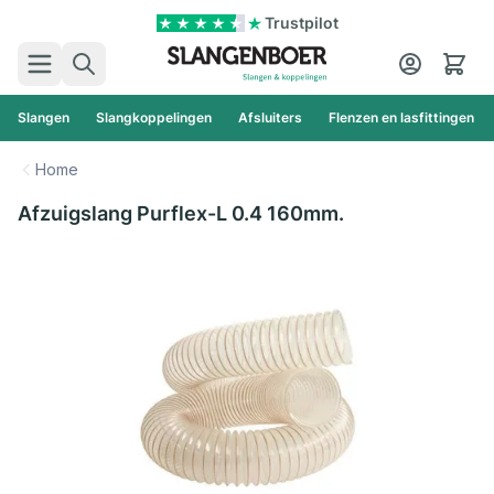
Ga naar de inhoud
Trustpilot
Zoek
Cart
Slangen
Slangkoppelingen
Afsluiters
Flenzen en lasfittingen
Home
Afzuigslang Purflex-L 0.4 160mm.