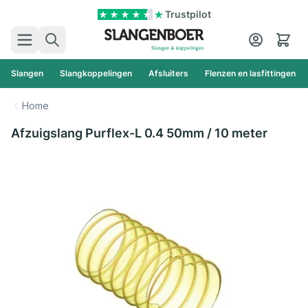
Ga naar de inhoud
Trustpilot
Zoek
Cart
Slangen
Slangkoppelingen
Afsluiters
Flenzen en lasfittingen
Home
Afzuigslang Purflex-L 0.4 50mm / 10 meter