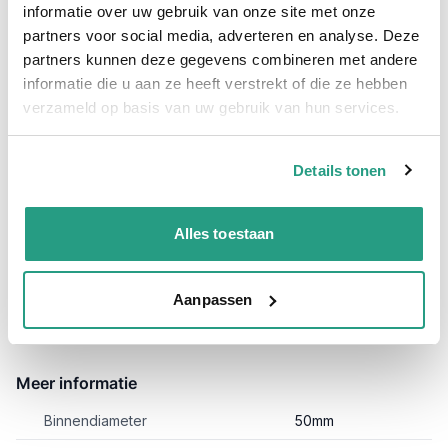
comprimeerbaar is heeft een wanddikte van 0.4mm en een
informatie over uw gebruik van onze site met onze
50mm binnendiameter.
partners voor social media, adverteren en analyse. Deze
Daarnaast is de Purflex-L 50mm ook wel afzuigslang Reefduct
partners kunnen deze gegevens combineren met andere
Allround 0,4mm 50mm genoemd, ozon en UV bestendig. Naast
informatie die u aan ze heeft verstrekt of die ze hebben
de 10 meter lengtes en 50mm behoren ook andere diameters
en lengtes tot het assortiment.
Bekijk de andere soorten
verzameld op basis van uw gebruik van hun services.
Purflex-L hier!
Specificaties Afzuigslang Purflex-L 0.4 50mm / 10 meter;
Details tonen
Binnenwand: Polyurethaan
Buitenwand: Polyurethaan
Alles toestaan
Lengte: 10 meter
Toepassing: Afzuigen van stof, zaagsel en andere
Aanpassen
slijtende delen.
Meer informatie
Binnendiameter
50mm