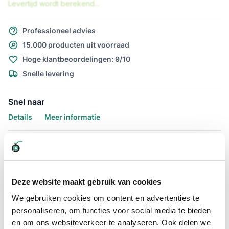
Levertijd wordt berekend...
Professioneel advies
15.000 producten uit voorraad
Hoge klantbeoordelingen: 9/10
Snelle levering
Snel naar
Details
Meer informatie
Details
Ventilatieslang / Afzuigslang PU
50mm
Deze website maakt gebruik van cookies
We gebruiken cookies om content en advertenties te
De Afzuigslang Purflex-L 0.4 50mm / 10 meter is uitermate
personaliseren, om functies voor social media te bieden
geschikt voor het afzuigen van stof en zaagsel voor op
houtbewerkingsmachines. De lichte PU afzuigslang welke
en om ons websiteverkeer te analyseren. Ook delen we