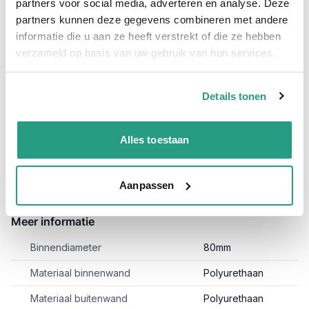
Allround 0,4mm 80mm genoemd, ozon en UV bestendig. Naast
partners voor social media, adverteren en analyse. Deze
de 10 meter lengtes en 80mm behoren ook andere diameters
partners kunnen deze gegevens combineren met andere
en lengtes tot het assortiment.
Bekijk de andere soorten
informatie die u aan ze heeft verstrekt of die ze hebben
Purflex-L hier!
verzameld op basis van uw gebruik van hun services.
Specificaties Afzuigslang Purflex-L 0.4 80mm / 10 meter;
Binnenwand: Polyurethaan
Details tonen
Buitenwand: Polyurethaan
Lengte: 10 meter
Alles toestaan
Toepassing: Afzuigen van stof, zaagsel en andere
slijtende delen.
Aanpassen
Meer informatie
Binnendiameter
80mm
Materiaal binnenwand
Polyurethaan
Materiaal buitenwand
Polyurethaan