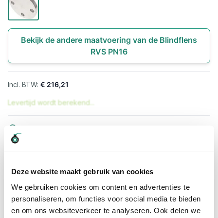
Bekijk de andere maatvoering van de Blindflens
RVS PN16
€ 216,21
Levertijd wordt berekend...
Professioneel advies
15.000 producten uit voorraad
Hoge klantbeoordelingen: 9/10
Snelle levering
Deze website maakt gebruik van cookies
We gebruiken cookies om content en advertenties te
Snel naar
personaliseren, om functies voor social media te bieden
en om ons websiteverkeer te analyseren. Ook delen we
Meer informatie