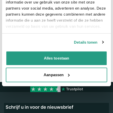
informatie over uw gebruik van onze site met onze
partners voor social media, adverteren en analyse. Deze
Meer informatie
partners kunnen deze gegevens combineren met andere
Maatvoering koppeling
DN100-4"
informatie die u aan ze heeft verstrekt of die ze hebben
verzameld op basis van uw gebruik van hun services.
Vragen? Neem dan nu contact op
Details tonen
We zijn beschikbaar van ma t/m vr van 08:00 tot 17:00 uur.
Neem contact met ons op
Alles toestaan
Aanpassen
Trustpilot
Schrijf u in voor de nieuwsbrief