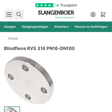
Ga naar de inhoud
Trustpilot
Zoek
Cart
Slangen
Slangkoppelingen
Afsluiters
Flenzen en lasfittingen
Home
Blindflens RVS 316 PN16-DN100