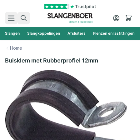
Ga naar de inhoud
Trustpilot
Zoek
Cart
Slangen
Slangkoppelingen
Afsluiters
Flenzen en lasfittingen
Home
Buisklem met Rubberprofiel 12mm