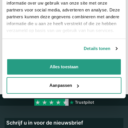
informatie over uw gebruik van onze site met onze
partners voor social media, adverteren en analyse. Deze
Meer informatie
partners kunnen deze gegevens combineren met andere
informatie die u aan ze heeft verstrekt of die ze hebben
Maatvoering koppeling
12mm
verzameld op basis van uw gebruik van hun services.
Vragen? Neem dan nu contact op
Details tonen
We zijn beschikbaar van ma t/m vr van 08:00 tot 17:00 uur.
Neem contact met ons op
Alles toestaan
Aanpassen
Trustpilot
Schrijf u in voor de nieuwsbrief