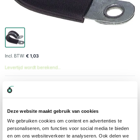
€ 1,03
Levertijd wordt berekend...
Professioneel advies
15.000 producten uit voorraad
Hoge klantbeoordelingen: 9/10
Snelle levering
Deze website maakt gebruik van cookies
We gebruiken cookies om content en advertenties te
Snel naar
personaliseren, om functies voor social media te bieden
en om ons websiteverkeer te analyseren. Ook delen we
Meer informatie