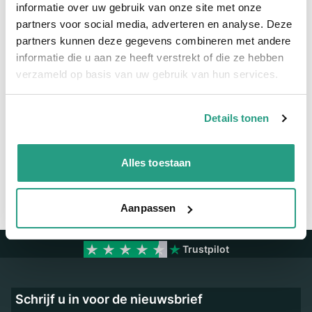
informatie over uw gebruik van onze site met onze
partners voor social media, adverteren en analyse. Deze
Meer informatie
partners kunnen deze gegevens combineren met andere
informatie die u aan ze heeft verstrekt of die ze hebben
Maatvoering koppeling
15mm
verzameld op basis van uw gebruik van hun services.
Vragen? Neem dan nu contact op
Details tonen
We zijn beschikbaar van ma t/m vr van 08:00 tot 17:00 uur.
Neem contact met ons op
Alles toestaan
Aanpassen
Trustpilot
Schrijf u in voor de nieuwsbrief