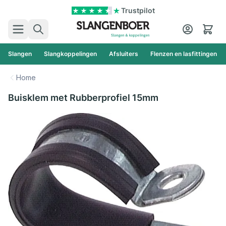
Ga naar de inhoud
Trustpilot
Zoek
Cart
Slangen
Slangkoppelingen
Afsluiters
Flenzen en lasfittingen
Home
Buisklem met Rubberprofiel 15mm