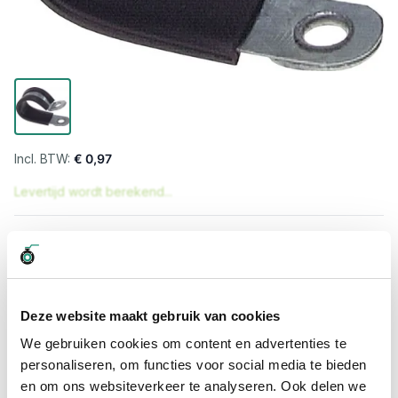
€ 0,97
Levertijd wordt berekend...
Professioneel advies
15.000 producten uit voorraad
Hoge klantbeoordelingen: 9/10
Snelle levering
Deze website maakt gebruik van cookies
We gebruiken cookies om content en advertenties te
Snel naar
personaliseren, om functies voor social media te bieden
en om ons websiteverkeer te analyseren. Ook delen we
Meer informatie