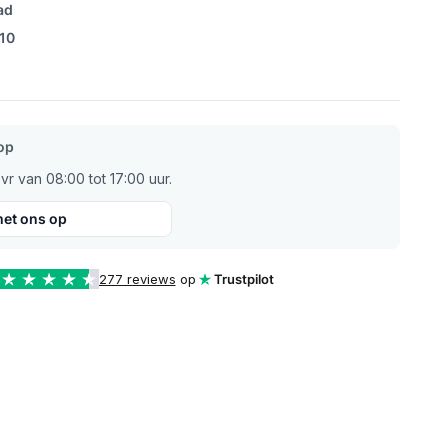
ad
/10
op
r van 08:00 tot 17:00 uur.
et ons op
277 reviews
op
Trustpilot