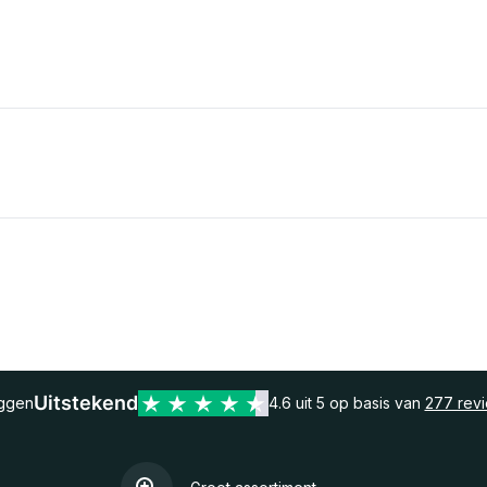
Uitstekend
eggen
4.6 uit 5 op basis van
277 rev