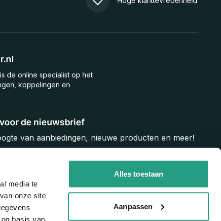
Hoge klanttevredenheid
.nl
is de online specialist op het
ngen, koppelingen en
n voor de nieuwsbrief
hoogte van aanbiedingen, nieuwe producten en meer!
Inschrijven
Alles toestaan
al media te
van onze site
Aanpassen
 gegevens
 op basis van