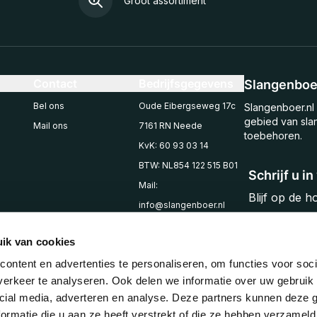
Groot assortiment
Contact
Bedrijfsgegevens
Slangenboer
Bel ons
Oude Eibergseweg 17c
Slangenboer.nl 
gebied van sla
Mail ons
7161 RN Neede
toebehoren.
KvK: 60 93 03 14
BTW: NL854 122 515 B01
Schrijf u i
Mail:
Blijf op de 
info@slangenboer.nl
Email
Tel: +31545294853
ik van cookies
ontent en advertenties te personaliseren, om functies voor soci
erkeer te analyseren. Ook delen we informatie over uw gebruik 
cial media, adverteren en analyse. Deze partners kunnen deze
ormatie die u aan ze heeft verstrekt of die ze hebben verzameld