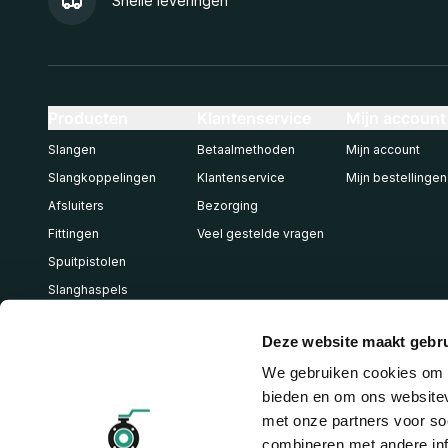
Snelle leveringen
Producten
Klantenservice
Mijn account
Slangen
Betaalmethoden
Mijn account
Slangkoppelingen
Klantenservice
Mijn bestellingen
Afsluiters
Bezorging
Fittingen
Veel gestelde vragen
Spuitpistolen
Slanghaspels
Pneumatiek
Deze website maakt gebru
We gebruiken cookies om c
bieden en om ons websitev
met onze partners voor so
combineren met andere inf