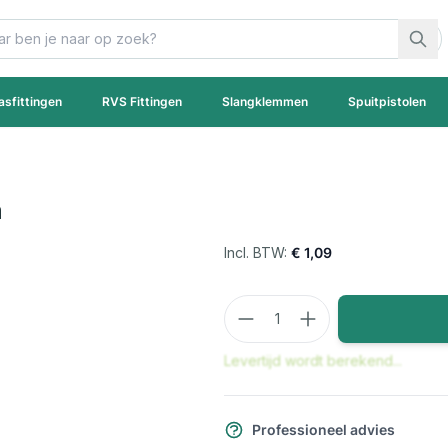
asfittingen
RVS Fittingen
Slangklemmen
Spuitpistolen
m
€ 1,09
Aantal
Levertijd wordt berekend...
Professioneel advies