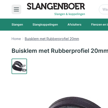
Ga naar de inhoud
Zoek
Slangen
Slangkoppelingen
Afsluiters
Flenzen en l
Home
Buisklem met Rubberprofiel 20mm
Buisklem met Rubberprofiel 20m