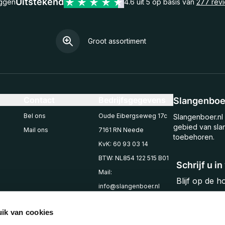
Uitstekend
eggen
4.6 uit 5 op basis van
277 rev
Groot assortiment
Contact
Bedrijfsgegevens
Slangenboer
Bel ons
Oude Eibergseweg 17c
Slangenboer.nl 
gebied van sla
Mail ons
7161 RN Neede
toebehoren.
KvK: 60 93 03 14
BTW: NL854 122 515 B01
Schrijf u i
Mail:
Blijf op de 
info@slangenboer.nl
Email
Tel: +31545294853
ik van cookies