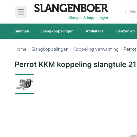
Ga naar de inhoud
Zoek
Slangen
Slangkoppelingen
Afsluiters
Flenzen en l
Home
Slangkoppelingen
Koppeling verwarming
Perrot
Perrot KKM koppeling slangtule 