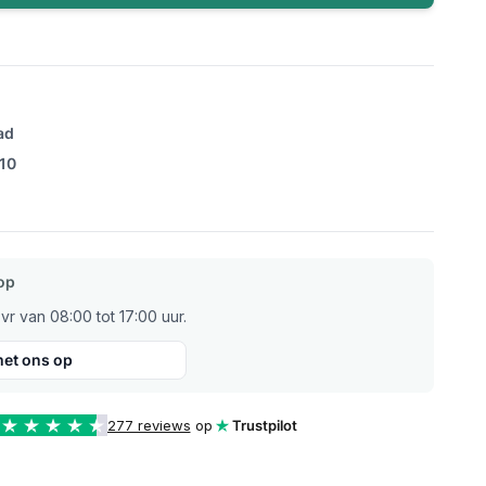
ad
/10
op
r van 08:00 tot 17:00 uur.
et ons op
277 reviews
op
Trustpilot