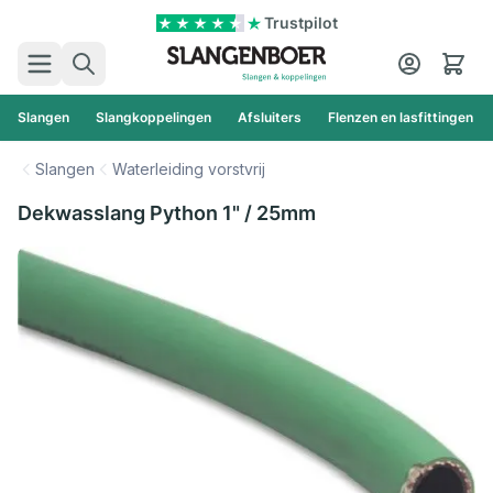
Ga naar de inhoud
Trustpilot
Zoek
Cart
Slangen
Slangkoppelingen
Afsluiters
Flenzen en lasfittingen
Slangen
Waterleiding vorstvrij
Dekwasslang Python 1" / 25mm