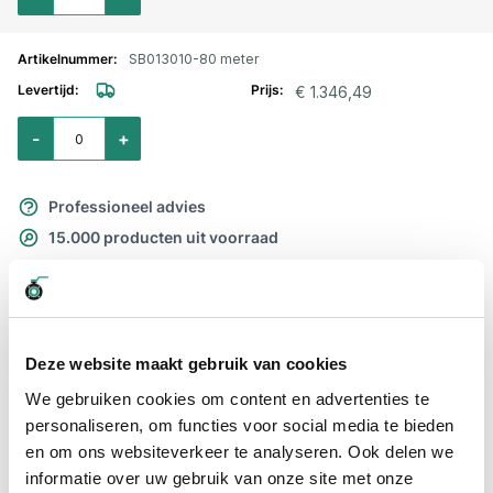
SB013010-80 meter
€ 1.346,49
Aantal voor Dekwasslang Python 1" / 25mm - 80 mtr.
-
+
Professioneel advies
15.000 producten uit voorraad
Hoge klantbeoordelingen: 9/10
Snelle levering
Snel naar
Deze website maakt gebruik van cookies
Details
Meer informatie
We gebruiken cookies om content en advertenties te
personaliseren, om functies voor social media te bieden
en om ons websiteverkeer te analyseren. Ook delen we
Details
informatie over uw gebruik van onze site met onze
Dekwasslang Python: