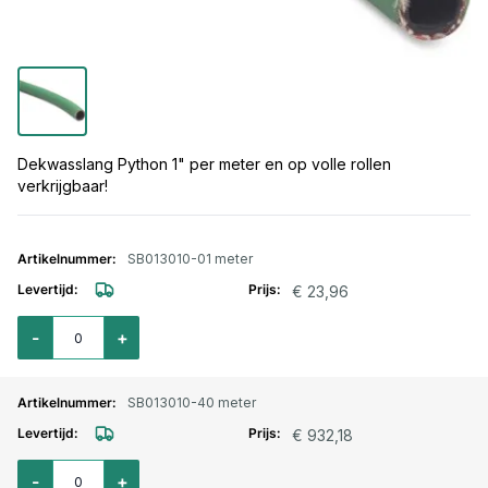
Dekwasslang Python 1" per meter en op volle rollen
verkrijgbaar!
Gegroepeerde productitems
SB013010-01 meter
€ 23,96
Aantal voor Dekwasslang Python 1" / 25mm - 1 mtr.
-
+
SB013010-40 meter
€ 932,18
Aantal voor Dekwasslang Python 1" / 25mm - 40 mtr.
-
+