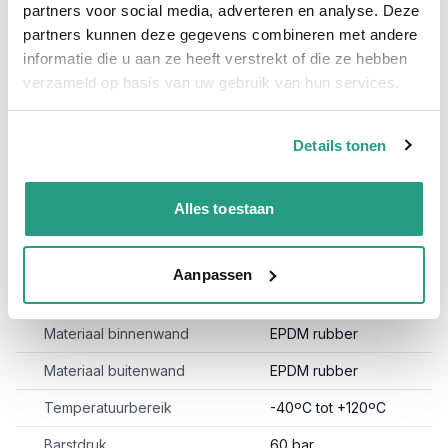
partners voor social media, adverteren en analyse. Deze
Door gebruik van 1e keus EPDM rubber is deze slang
partners kunnen deze gegevens combineren met andere
ongevoelig voor UV- starlen en zal daarom niet
informatie die u aan ze heeft verstrekt of die ze hebben
verouderen, waardoor het afgeven van strepen
verzameld op basis van uw gebruik van hun services.
(veroudering) wordt voorkomen. Daarnaast is EPDM
rubber uitermate soepel, wat deze slang enorm
geschikt maak voor gebruik in de winter.
Details tonen
Dekwasslang Python verkrijgbaar
per meter
en op
volle rollen
.
Alles toestaan
Meer informatie
Aanpassen
Binnendiameter
25 mm.
Materiaal binnenwand
EPDM rubber
Materiaal buitenwand
EPDM rubber
Temperatuurbereik
-40ºC tot +120ºC
Barstdruk
60 bar