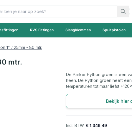
asfittingen
RVS Fittingen
Slangklemmen
Spuitpistolen
n 1" / 25mm - 80 mtr.
0 mtr.
De Parker Python groen is één v
heen. De Python groen heeft een 
temperaturen tot maar liefst +120º
Bekijk hier
€ 1.346,49