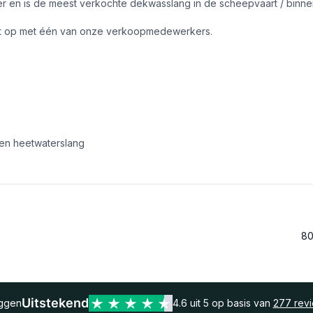
 en is de meest verkochte dekwasslang in de scheepvaart / binnenv
ct op met één van onze verkoopmedewerkers.
 en heetwaterslang
80
Uitstekend
eggen
4.6 uit 5 op basis van
277 rev