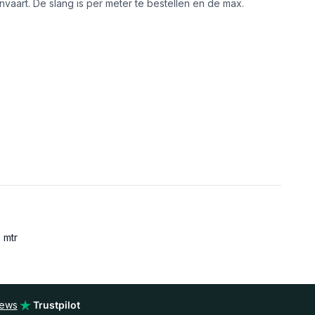
aart. De slang is per meter te bestellen en de max.
 mtr
iews
Trustpilot