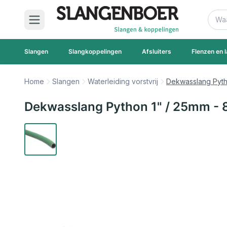
Ga naar de inhoud
Zoek
Slangen
Slangkoppelingen
Afsluiters
Flenzen en l
Home
Slangen
Waterleiding vorstvrij
Dekwasslang Pytho
Dekwasslang Python 1" / 25mm - 8