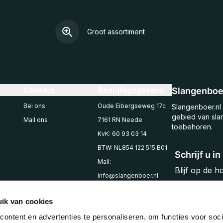
Groot assortiment
Contact
Bedrijfsgegevens
Slangenboer
Bel ons
Oude Eibergseweg 17c
Slangenboer.nl 
gebied van sla
Mail ons
7161 RN Neede
toebehoren.
KvK: 60 93 03 14
BTW: NL854 122 515 B01
Schrijf u i
Mail:
Blijf op de 
info@slangenboer.nl
Email
Tel: +31545294853
ik van cookies
ontent en advertenties te personaliseren, om functies voor soci