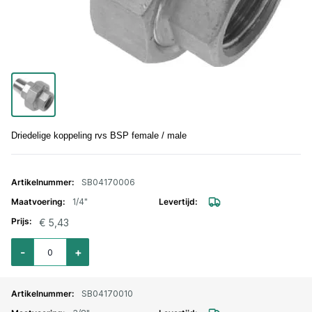
Driedelige koppeling rvs BSP female / male
Gegroepeerde productitems
SB04170006
1/4"
€ 5,43
Aantal voor Driedelige koppeling RVS nr. 341 bi. bu. 1/4"
-
+
SB04170010