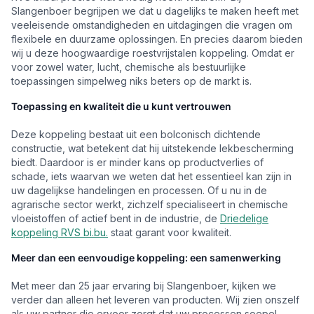
Slangenboer begrijpen we dat u dagelijks te maken heeft met
veeleisende omstandigheden en uitdagingen die vragen om
flexibele en duurzame oplossingen. En precies daarom bieden
wij u deze hoogwaardige roestvrijstalen koppeling. Omdat er
voor zowel water, lucht, chemische als bestuurlijke
toepassingen simpelweg niks beters op de markt is.
Toepassing en kwaliteit die u kunt vertrouwen
Deze koppeling bestaat uit een bolconisch dichtende
constructie, wat betekent dat hij uitstekende lekbescherming
biedt. Daardoor is er minder kans op productverlies of
schade, iets waarvan we weten dat het essentieel kan zijn in
uw dagelijkse handelingen en processen. Of u nu in de
agrarische sector werkt, zichzelf specialiseert in chemische
vloeistoffen of actief bent in de industrie, de
Driedelige
koppeling RVS bi.bu.
staat garant voor kwaliteit.
Meer dan een eenvoudige koppeling: een samenwerking
Met meer dan 25 jaar ervaring bij Slangenboer, kijken we
verder dan alleen het leveren van producten. Wij zien onszelf
als uw partner die ervoor zorgt dat uw processen soepel