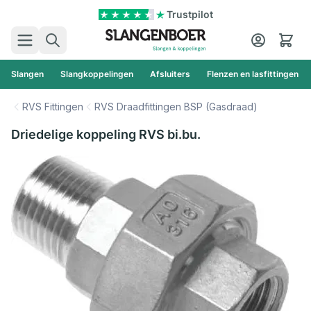
Ga naar de inhoud
Trustpilot
Zoek
Cart
Slangen
Slangkoppelingen
Afsluiters
Flenzen en lasfittingen
RVS Fittingen
RVS Draadfittingen BSP (Gasdraad)
Driedelige koppeling RVS bi.bu.