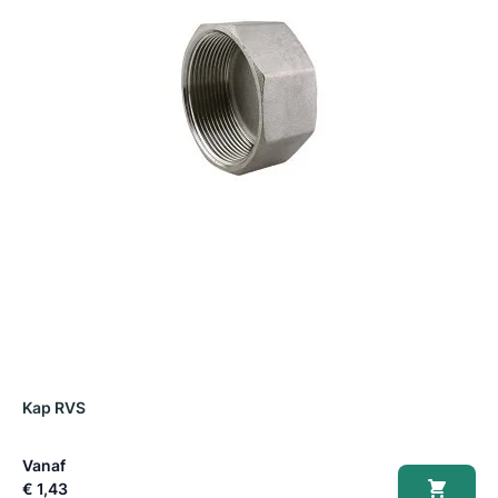
Kap RVS
D
Vanaf
V
€ 1,43
€