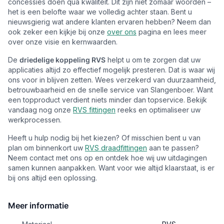
concessies doen qua kwaliteit. Dit zijn niet zomaar woorden –
het is een belofte waar we volledig achter staan. Bent u
nieuwsgierig wat andere klanten ervaren hebben? Neem dan
ook zeker een kijkje bij onze
over ons
pagina en lees meer
over onze visie en kernwaarden.
De
driedelige koppeling RVS
helpt u om te zorgen dat uw
applicaties altijd zo effectief mogelijk presteren. Dat is waar wij
ons voor in blijven zetten. Wees verzekerd van duurzaamheid,
betrouwbaarheid en de snelle service van Slangenboer. Want
een topproduct verdient niets minder dan topservice. Bekijk
vandaag nog onze
RVS fittingen
reeks en optimaliseer uw
werkprocessen.
Heeft u hulp nodig bij het kiezen? Of misschien bent u van
plan om binnenkort uw
RVS draadfittingen
aan te passen?
Neem contact met ons op en ontdek hoe wij uw uitdagingen
samen kunnen aanpakken. Want voor wie altijd klaarstaat, is er
bij ons altijd een oplossing.
Meer informatie