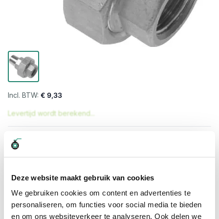
€ 9,33
Levertijd wordt berekend...
Professioneel advies
15.000 producten uit voorraad
Hoge klantbeoordelingen: 9/10
Deze website maakt gebruik van cookies
Snelle levering
We gebruiken cookies om content en advertenties te
personaliseren, om functies voor social media te bieden
Snel naar
en om ons websiteverkeer te analyseren. Ook delen we